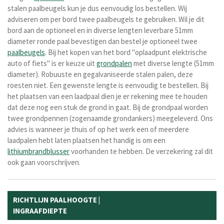
stalen paalbeugels kun je dus eenvoudig los bestellen. Wij
adviseren om per bord twee paalbeugels te gebruiken. Wil je dit
bord aan de optioneel en in diverse lengten leverbare 51mm
diameter ronde paal bevestigen dan bestel je optioneel twee
paalbeugels
. Bij het kopen van het bord "oplaadpunt elektrische
auto of fiets" is er keuze uit
grondpalen
met diverse lengte (51mm
diameter). Robuuste en gegalvaniseerde stalen palen, deze
roesten niet. Een gewenste lengte is eenvoudig te bestellen. Bij
het plaatsen van een laadpaal dien je er rekening mee te houden
dat deze nog een stuk de grond in gaat. Bij de grondpaal worden
twee grondpennen (zogenaamde grondankers) meegeleverd. Ons
advies is wanneer je thuis of op het werk een of meerdere
laadpalen hebt laten plaatsen het handig is om een
lithiumbrandblusser
voorhanden te hebben. De verzekering zal dit
ook gaan voorschrijven.
RICHTLIJN PAALHOOGTE |
INGRAAFDIEPTE