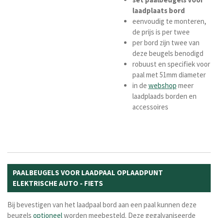
laadplaats
bord
eenvoudig te monteren,
de prijs is per twee
per bord zijn twee van
deze beugels benodigd
robuust en specifiek voor
paal met 51mm diameter
in de
webshop
meer
laadplaads borden en
accessoires
PAALBEUGELS VOOR LAADPAAL OPLAADPUNT
ELEKTRISCHE AUTO - FIETS
Bij bevestigen van het laadpaal bord aan een paal kunnen deze
beugels
optioneel
worden meebesteld. Deze gegalvaniseerde