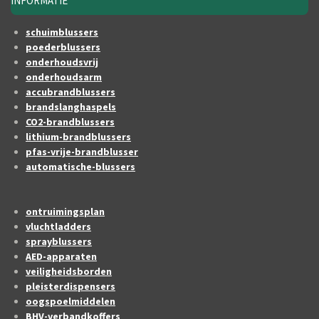
INFORMATIE
schuimblussers
poederblussers
onderhoudsvrij
onderhoudsarm
accubrandblussers
brandslanghaspels
CO2-brandblussers
lithium-brandblussers
pfas-vrije-brandblusser
automatische-blussers
ontruimingsplan
vluchtladders
sprayblussers
AED-apparaten
veiligheidsborden
pleisterdispensers
oogspoelmiddelen
BHV-verbandkoffers