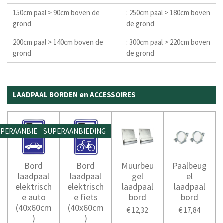
150cm paal > 90cm boven de
: 250cm paal > 180cm boven
grond
de grond
200cm paal > 140cm boven de
: 300cm paal > 220cm boven
grond
de grond
LAADPAAL BORDEN en ACCESSOIRES
PERAANBIEDING
SUPERAANBIEDING
Bord
Bord
Muurbeu
Paalbeug
laadpaal
laadpaal
gel
el
elektrisch
elektrisch
laadpaal
laadpaal
e auto
e fiets
bord
bord
(40x60cm
(40x60cm
€ 12,32
€ 17,84
)
)