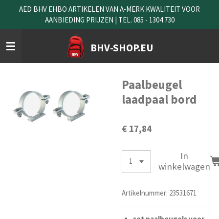
AED BHV EHBO ARTIKELEN VAN A-MERK KWALITEIT VOOR
Ga
AANBIEDING PRIJZEN | TEL. 085 - 1304 730
direct
naar
de
BHV-SHOP.EU
hoofdinhoud
Paalbeugel
laadpaal bord
€ 17,84
In
winkelwagen
Artikelnummer:
23531671
set paal
beugels
voor