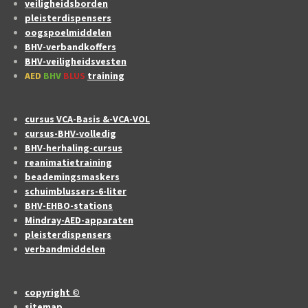
veiligheidsborden
pleisterdispensers
oogspoelmiddelen
BHV-verbandkoffers
BHV-veiligheidsvesten
AED
BHV
BLUS
training
cursus VCA-Basis &-VCA-VOL
cursus-BHV-volledig
BHV-herhaling-cursus
reanimatietraining
beademingsmaskers
schuimblussers-6-liter
BHV-EHBO-stations
Mindray-AED-apparaten
pleisterdispensers
verbandmiddelen
copyright ©
sitemap