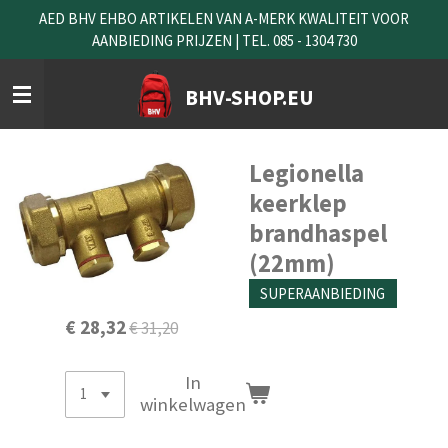
AED BHV EHBO ARTIKELEN VAN A-MERK KWALITEIT VOOR
Ga
AANBIEDING PRIJZEN | TEL. 085 - 1304 730
direct
naar
de
BHV-SHOP.EU
hoofdinhoud
Legionella
keerklep
brandhaspel
(22mm)
SUPERAANBIEDING
€ 28,32
€ 31,20
In
winkelwagen