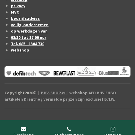
privacy
MVO
bedrijfsadvies
veilig-ondernemen
op werkdagen van
08:30 tot 17:00 uur
Tel. 085 - 1304 730
webshop
Copyright2026
©
|
BHV-SHOP.eu
| webshop AED BHV EHBO
artikelen Drenthe / vermelde prijzen zijn exclusief B.T.W.
E-mailadres
Telefoonnummer
Instagram