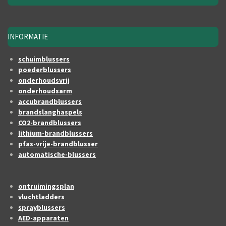
INFORMATIE
schuimblussers
poederblussers
onderhoudsvrij
onderhoudsarm
accubrandblussers
brandslanghaspels
CO2-brandblussers
lithium-brandblussers
pfas-vrije-brandblusser
automatische-blussers
ontruimingsplan
vluchtladders
sprayblussers
AED-apparaten