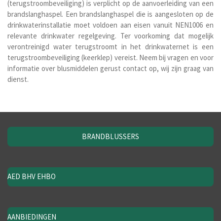
(terugstroombeveiliging) is verplicht op de aanvoerleiding van een
brandslanghaspel. Een brandslanghaspel die is aangesloten op de
drinkwaterinstallatie moet voldoen aan eisen vanuit
NEN1006
en
relevante drinkwater regelgeving. Ter voorkoming dat mogelijk
verontreinigd water terugstroomt in het drinkwaternet is een
terugstroombeveiliging (keerklep) vereist. Neem bij vragen en voor
informatie over blusmiddelen gerust contact op, wij zijn graag van
dienst.
BRANDBLUSSERS
AED BHV EHBO
AANBIEDINGEN