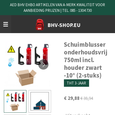
AED BHV EHBO ARTIKELEN VAN A-MERK KWALITEIT VOOR
Ga
AANBIEDING PRIJZEN | TEL. 085 - 1304 730
direct
naar
de
BHV-SHOP.EU
hoofdinhoud
Schuimblusser
onderhoudsvrij
750ml incl.
houder zwart
-10° (2-stuks)
THT 3-JAAR
€ 29,88
€ 38,94