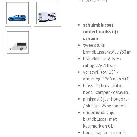
Uitverkocht
schuimblusser
onderhoudsvrij /
schuim
twee stuks
brandblusserspray 750 ml
brandklasse: A-B-F /
rating: 5A-21B-5F
vorstvrij: tot -1
0˚ /
afmeting: 32x7cm (h x Ø)
blusser: thuis - auto -
boot - camper - caravan
minimaal 3 jaar houdbaar
/ blustijd: 25 seconden
onderhoudsvrije
brandblusser met
keurmerk en CE
hout - papier - textiel -