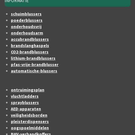
INFORMATIE
schuimblussers
poederblussers
onderhoudsvrij
onderhoudsarm
accubrandblussers
brandslanghaspels
CO2-brandblussers
lithium-brandblussers
pfas-vrije-brandblusser
automatische-blussers
ontruimingsplan
vluchtladders
sprayblussers
AED-apparaten
veiligheidsborden
pleisterdispensers
oogspoelmiddelen
BHV-verbandkoffers