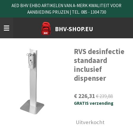
AED BHV EHBO ARTIKELEN VAN A-MERK KWALITEIT VOOR
Ga
AANBIEDING PRIJZEN | TEL. 085 - 1304 730
direct
naar
de
BHV-SHOP.EU
hoofdinhoud
RVS desinfectie
standaard
inclusief
dispenser
€ 226,31
€ 239,88
GRATIS verzending
Uitverkocht