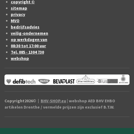
copyright ©
sitemap
privacy
MVO
bedrijfsadvies
veilig-ondernemen
op werkdagen van
08:30 tot 17:00 uur
Tel. 085 - 1304 730
webshop
Copyright2026
©
|
BHV-SHOP.eu
| webshop AED BHV EHBO
artikelen Drenthe / vermelde prijzen zijn exclusief B.T.W.