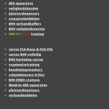
AED-apparaten
veiligheidsborden
pleisterdispensers
oogspoelmiddelen
BHV-verbandkoffers
BHV-veiligheidsvesten
AED
BHV
BLUS
training
cursus VCA-Basis &-VCA-VOL
cursus-BHV-volledig
BHV-herhaling-cursus
reanimatietraining
beademingsmaskers
schuimblussers-6-liter
BHV-EHBO-stations
Mindray-AED-apparaten
pleisterdispensers
verbandmiddelen