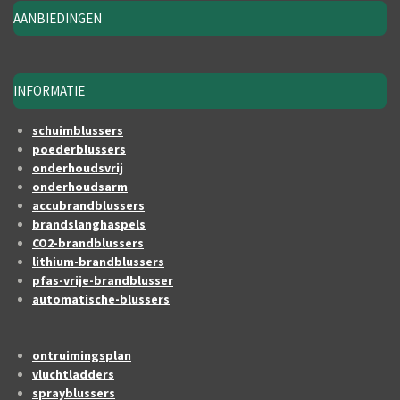
AANBIEDINGEN
INFORMATIE
schuimblussers
poederblussers
onderhoudsvrij
onderhoudsarm
accubrandblussers
brandslanghaspels
CO2-brandblussers
lithium-brandblussers
pfas-vrije-brandblusser
automatische-blussers
ontruimingsplan
vluchtladders
sprayblussers