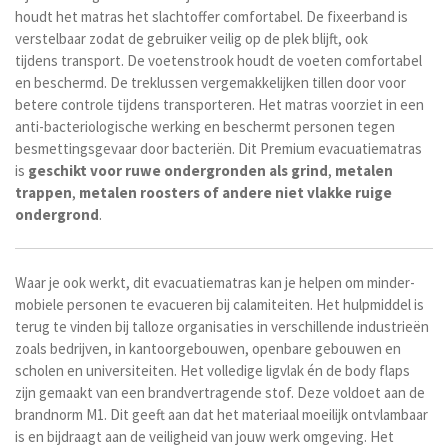
houdt het matras het slachtoffer comfortabel. De fixeerband is
verstelbaar zodat de gebruiker veilig op de plek blijft, ook
tijdens transport. De voetenstrook houdt de voeten comfortabel
en beschermd. De treklussen vergemakkelijken tillen door voor
betere controle tijdens transporteren. Het matras voorziet in
een
anti-bacteriologische werking en beschermt personen tegen
besmettingsgevaar door bacteriën. Dit Premium evacuatiematras
is
geschikt
voor
ruwe
ondergronden
als
grind
,
metalen
trappen
,
metalen
roosters
of
andere
niet
vlakke
ruige
ondergrond
.
Waar je ook werkt, dit evacuatiematras kan je helpen om minder-
mobiele personen te evacueren bij calamiteiten. Het hulpmiddel is
terug te vinden bij talloze organisaties in verschillende industrieën
zoals bedrijven, in kantoorgebouwen, openbare gebouwen en
scholen en universiteiten. Het volledige ligvlak én de body flaps
zijn gemaakt van een brandvertragende stof. Deze voldoet aan de
brandnorm M1. Dit geeft
aan dat het materiaal moeilijk ontvlambaar
is en bijdraagt aan de veiligheid van jouw werk omgeving.
Het