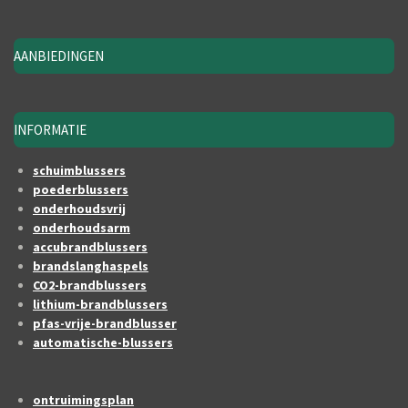
AANBIEDINGEN
INFORMATIE
schuimblussers
poederblussers
onderhoudsvrij
onderhoudsarm
accubrandblussers
brandslanghaspels
CO2-brandblussers
lithium-brandblussers
pfas-vrije-brandblusser
automatische-blussers
ontruimingsplan