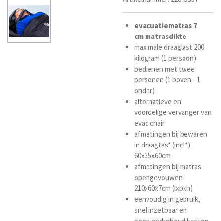
evacuatiematras
7
cm
matrasdikte
maximale draaglast 200
kilogram (1 persoon)
bedienen met twee
personen (1 boven - 1
onder)
alternatieve en
voordelige vervanger van
evac chair
afmetingen bij bewaren
in draagtas* (incl.*)
60x35x60cm
afmetingen bij matras
opengevouwen
210x60x7cm (lxbxh)
eenvoudig in gebruik,
snel inzetbaar en
geen
onderhoud kosten