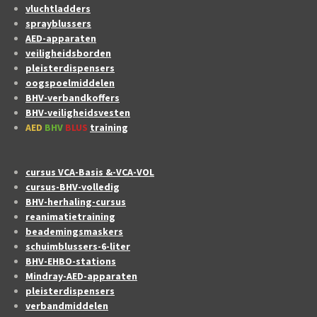
vluchtladders
sprayblussers
AED-apparaten
veiligheidsborden
pleisterdispensers
oogspoelmiddelen
BHV-verbandkoffers
BHV-veiligheidsvesten
AED
BHV
BLUS
training
cursus VCA-Basis &-VCA-VOL
cursus-BHV-volledig
BHV-herhaling-cursus
reanimatietraining
beademingsmaskers
schuimblussers-6-liter
BHV-EHBO-stations
Mindray-AED-apparaten
pleisterdispensers
verbandmiddelen