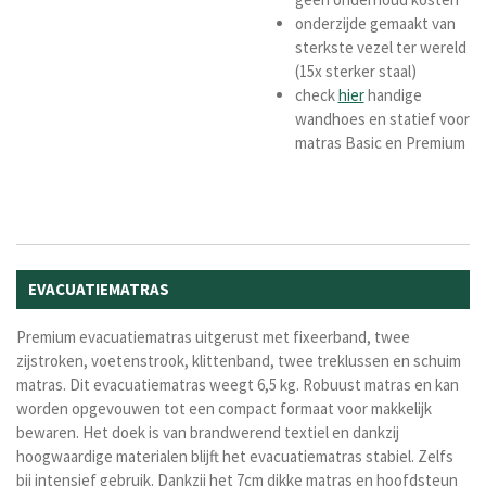
onderzijde gemaakt van
sterkste vezel ter wereld
(15x sterker staal)
check
hier
handige
wandhoes en statief voor
matras Basic en Premium
EVACUATIEMATRAS
Premium evacuatiematras uitgerust met fixeerband, twee
zijstroken, voetenstrook, klittenband, twee treklussen en schuim
matras. Dit evacuatiematras weegt 6,5 kg. Robuust matras en kan
worden opgevouwen tot een compact formaat voor makkelijk
bewaren.
Het doek is van brandwerend textiel en d
ankzij
hoogwaardige materialen blijft het evacuatiematras stabiel. Zelfs
bij intensief gebruik. Dankzij het 7cm dikke matras en hoofdsteun