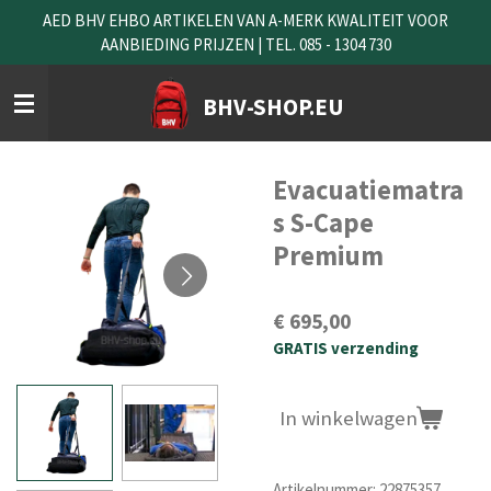
AED BHV EHBO ARTIKELEN VAN A-MERK KWALITEIT VOOR
Ga
AANBIEDING PRIJZEN | TEL. 085 - 1304 730
direct
naar
de
BHV-SHOP.EU
hoofdinhoud
Evacuatiematra
s S-Cape
Premium
€ 695,00
GRATIS verzending
In winkelwagen
Artikelnummer:
22875357