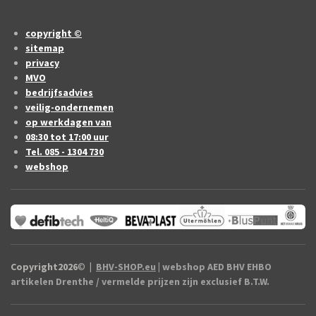
copyright ©
sitemap
privacy
MVO
bedrijfsadvies
veilig-ondernemen
op werkdagen van
08:30 tot 17:00 uur
Tel. 085 - 1304 730
webshop
Copyright2026
©
|
BHV-SHOP.eu
| webshop AED BHV EHBO
artikelen Drenthe / vermelde prijzen zijn exclusief B.T.W.