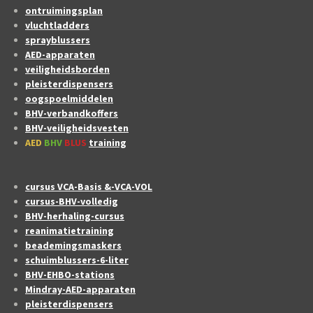
ontruimingsplan
vluchtladders
sprayblussers
AED-apparaten
veiligheidsborden
pleisterdispensers
oogspoelmiddelen
BHV-verbandkoffers
BHV-veiligheidsvesten
AED
BHV
BLUS
training
cursus VCA-Basis &-VCA-VOL
cursus-BHV-volledig
BHV-herhaling-cursus
reanimatietraining
beademingsmaskers
schuimblussers-6-liter
BHV-EHBO-stations
Mindray-AED-apparaten
pleisterdispensers