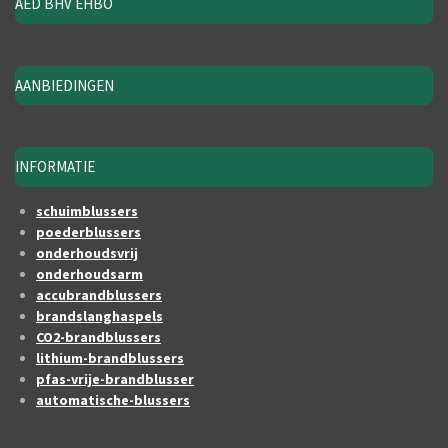
AED BHV EHBO
AANBIEDINGEN
INFORMATIE
schuimblussers
poederblussers
onderhoudsvrij
onderhoudsarm
accubrandblussers
brandslanghaspels
CO2-brandblussers
lithium-brandblussers
pfas-vrije-brandblusser
automatische-blussers