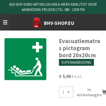
AED BHV EHBO ARTIKELEN VAN A-MERK KWALITEIT VOOR
Ga
AANBIEDING PRIJZEN | TEL. 085 - 1304 730
direct
naar
de
BHV-SHOP.EU
hoofdinhoud
Evacuatiematra
s pictogram
bord 20x20cm
SUPERAANBIEDING
€ 5,06
€ 6,12
In
winkelwagen