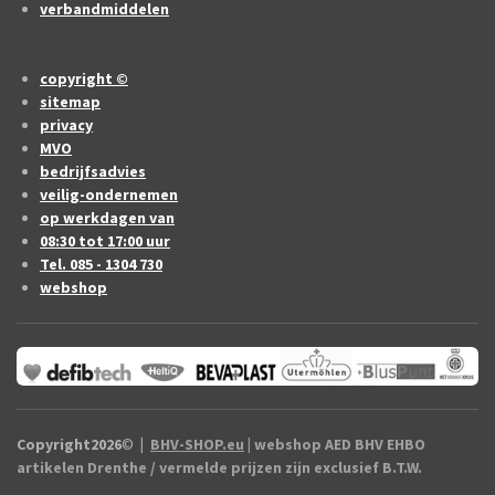
verbandmiddelen
copyright ©
sitemap
privacy
MVO
bedrijfsadvies
veilig-ondernemen
op werkdagen van
08:30 tot 17:00 uur
Tel. 085 - 1304 730
webshop
Copyright2026
©
|
BHV-SHOP.eu
| webshop AED BHV EHBO
artikelen Drenthe / vermelde prijzen zijn exclusief B.T.W.