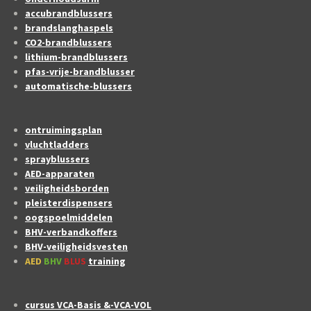
accubrandblussers
brandslanghaspels
CO2-brandblussers
lithium-brandblussers
pfas-vrije-brandblusser
automatische-blussers
ontruimingsplan
vluchtladders
sprayblussers
AED-apparaten
veiligheidsborden
pleisterdispensers
oogspoelmiddelen
BHV-verbandkoffers
BHV-veiligheidsvesten
AED
BHV
BLUS
training
cursus VCA-Basis &-VCA-VOL