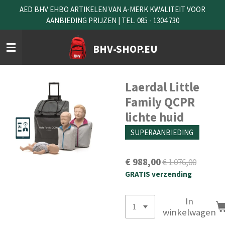
AED BHV EHBO ARTIKELEN VAN A-MERK KWALITEIT VOOR
Ga
AANBIEDING PRIJZEN | TEL. 085 - 1304 730
direct
naar
de
BHV-SHOP.EU
hoofdinhoud
Laerdal Little
Family QCPR
lichte huid
SUPERAANBIEDING
€ 988,00
€ 1.076,00
GRATIS verzending
In
winkelwagen