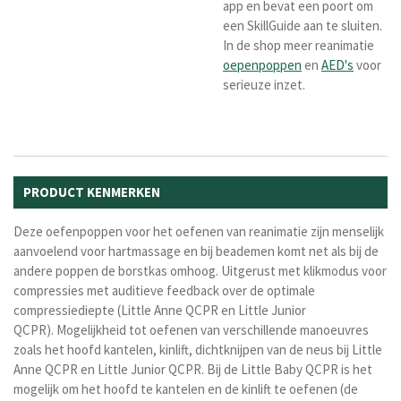
app en bevat een poort om
een SkillGuide aan te sluiten.
In de shop meer reanimatie
oepenpoppen
en
AED's
voor
serieuze inzet.
PRODUCT KENMERKEN
Deze oefenpoppen voor het oefenen van reanimatie zijn menselijk
aanvoelend voor hartmassage en bij beademen komt net als bij de
andere poppen de borstkas omhoog. Uitgerust met k
likmodus voor
compressies met auditieve feedback over de optimale
compressiediepte (Little Anne QCPR en Little Junior
QCPR).
Mogelijkheid tot oefenen van verschillende manoeuvres
zoals het hoofd kantelen, kinlift, dichtknijpen van de neus bij Little
Anne QCPR en Little Junior QCPR. Bij de Little Baby QCPR is het
mogelijk om het
hoofd te kantelen en de kinlift te oefenen (d
e