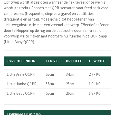
luchtweg wordt afgesloten wanneer de nek teveel of te weinig
wordt gestrekt). Poppen met
QPR-sensoren voor feed back
voor
compressies (frequentie, diepte, vrijgave) en ventilaties
(frequentie en aantal).
Mogelijkheid tot het oefenen van
luchtwegobstructie met een vreemd voorwerp. Effectief oefenen
door te kloppen op de rug om de obstructie door een vreemd
voorwerp vrij te maken met hoorbare huilfunctie in de QCPR-app
(Little Baby QCPR).
TYPE OEFENPOP
LENGTE
BREEDTE
GEWICHT
Little Anne QCPR
65cm
34cm
2.7 - KG
Little Junior QCPR
55cm
25cm
1.9 - KG
Little Baby QCPR
65cm
26cm
1.8 - KG
LEVERINGSOMVANG