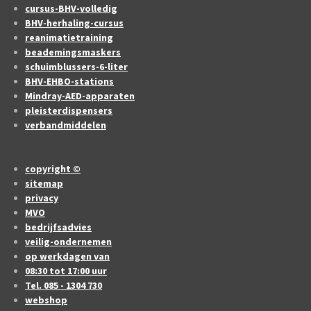
cursus-BHV-volledig
BHV-herhaling-cursus
reanimatietraining
beademingsmaskers
schuimblussers-6-liter
BHV-EHBO-stations
Mindray-AED-apparaten
pleisterdispensers
verbandmiddelen
copyright ©
sitemap
privacy
MVO
bedrijfsadvies
veilig-ondernemen
op werkdagen van
08:30 tot 17:00 uur
Tel. 085 - 1304 730
webshop