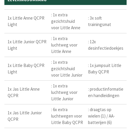
: 1x extra
1x Little Anne QCPR
: 3x soft
gezichtshuid
Light
trainingsmat
voor Little Anne
: 1x extra
1x Little Junior QCPR
: 12x
luchtweg voor
Light
desinfectiedoekjes
Little Anne
: 1x extra
1x Little Baby QCPR
: 1x jumpsuit Little
gezichtshuid
Light
Baby QCPR
voor Little Junior
: 1x extra
1x Jas Little Anne
: productinformatie
luchtweg voor
QCPR
en handleidingen
Little Junior
: 6x extra
: draagtas op
1x Jas Little Junior
luchtwegen voor
wielen (1) / AA-
QCPR
Little Baby QCPR
batterijen (6)