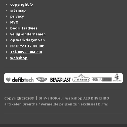
copyright ©
sitemap
privacy
MVO
bedrijfsadvies
veilig-ondernemen
op werkdagen van
08:30 tot 17:00 uur
Tel. 085 - 1304 730
webshop
Copyright2026
©
|
BHV-SHOP.eu
| webshop AED BHV EHBO
artikelen Drenthe / vermelde prijzen zijn exclusief B.T.W.