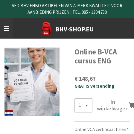
AED BHV EHBO ARTIKELEN VAN A-MERK KWALITEIT VOOR
Ga
AANBIEDING PRIJZEN | TEL. 085 - 1304 730
direct
naar
de
BHV-SHOP.EU
hoofdinhoud
Online B-VCA
cursus ENG
€ 148,67
GRATIS verzending
In
winkelwagen
Online VCA certificaat halen?