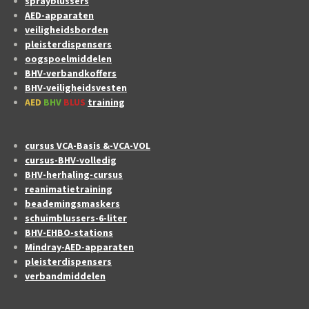
sprayblussers
AED-apparaten
veiligheidsborden
pleisterdispensers
oogspoelmiddelen
BHV-verbandkoffers
BHV-veiligheidsvesten
AED
BHV
BLUS
training
cursus VCA-Basis &-VCA-VOL
cursus-BHV-volledig
BHV-herhaling-cursus
reanimatietraining
beademingsmaskers
schuimblussers-6-liter
BHV-EHBO-stations
Mindray-AED-apparaten
pleisterdispensers
verbandmiddelen