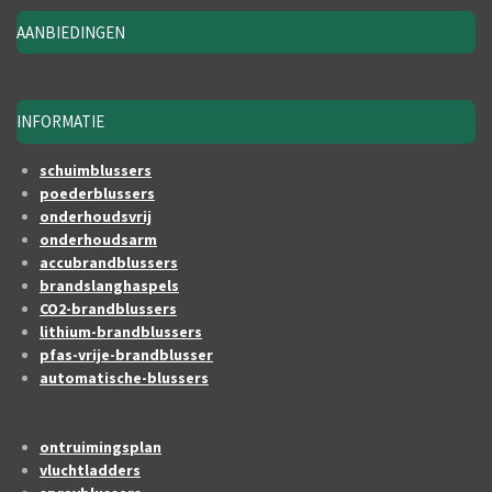
AANBIEDINGEN
INFORMATIE
schuimblussers
poederblussers
onderhoudsvrij
onderhoudsarm
accubrandblussers
brandslanghaspels
CO2-brandblussers
lithium-brandblussers
pfas-vrije-brandblusser
automatische-blussers
ontruimingsplan
vluchtladders