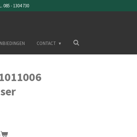
085 - 1304 730
NBIEDINGEN
CONTACT
51011006
ser
n