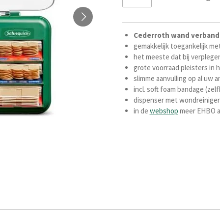
Cederroth
wand
verband
gemakkelijk toegankelijk met
het meeste dat bij verplegen
grote voorraad pleisters in 
slimme aanvulling op al uw
incl. soft foam bandage (zelf
dispenser met wondreiniger 
in de
webshop
meer EHBO ar