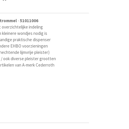
trommel
-
51011006
 overzichtelijke indeling
 kleinere wondjes nodig is
handige praktische dispenser
 andere EHBO voorzieningen
hechtende lijmvrije pleister)
/ ook diverse pleister grootten
tikelen van A-merk Cederroth