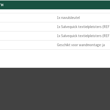
TH
1x navulsleutel
1x Salvequick textielpleisters (REF
1x Salvequick textielpleisters (REF
Geschikt voor wandmontage: ja