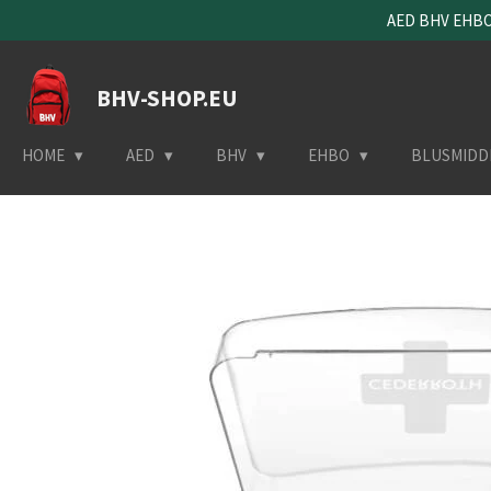
AED BHV EHBO 
Ga
direct
naar
BHV-SHOP.EU
de
hoofdinhoud
HOME
AED
BHV
EHBO
BLUSMIDD