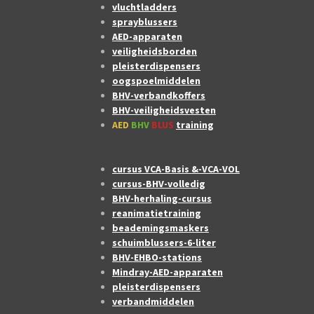
vluchtladders
sprayblussers
AED-apparaten
veiligheidsborden
pleisterdispensers
oogspoelmiddelen
BHV-verbandkoffers
BHV-veiligheidsvesten
AED
BHV
BLUS
training
cursus VCA-Basis &-VCA-VOL
cursus-BHV-volledig
BHV-herhaling-cursus
reanimatietraining
beademingsmaskers
schuimblussers-6-liter
BHV-EHBO-stations
Mindray-AED-apparaten
pleisterdispensers
verbandmiddelen