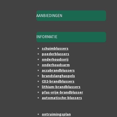
AANBIEDINGEN
INFORMATIE
schuimblussers
poederblussers
onderhoudsvrij
onderhoudsarm
accubrandblussers
brandslanghaspels
CO2-brandblussers
lithium-brandblussers
pfas-vrije-brandblusser
automatische-blussers
ontruimingsplan