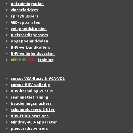
ontruimingsplan
vluchtladders
sprayblussers
AED-apparaten
veiligheidsborden
pleisterdispensers
oogspoelmiddelen
BHV-verbandkoffers
BHV-veiligheidsvesten
AED
BHV
BLUS
training
cursus VCA-Basis &-VCA-VOL
cursus-BHV-volledig
BHV-herhaling-cursus
reanimatietraining
beademingsmaskers
schuimblussers-6-liter
BHV-EHBO-stations
Mindray-AED-apparaten
pleisterdispensers