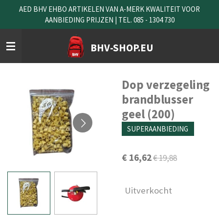
AED BHV EHBO ARTIKELEN VAN A-MERK KWALITEIT VOOR
Ga
AANBIEDING PRIJZEN | TEL. 085 - 1304 730
direct
naar
de
BHV-SHOP.EU
hoofdinhoud
Dop verzegeling
brandblusser
geel (200)
SUPERAANBIEDING
€ 16,62
€ 19,88
Uitverkocht