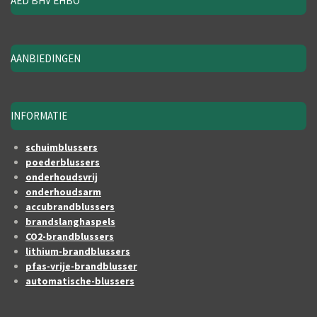
AED BHV EHBO
AANBIEDINGEN
INFORMATIE
schuimblussers
poederblussers
onderhoudsvrij
onderhoudsarm
accubrandblussers
brandslanghaspels
CO2-brandblussers
lithium-brandblussers
pfas-vrije-brandblusser
automatische-blussers