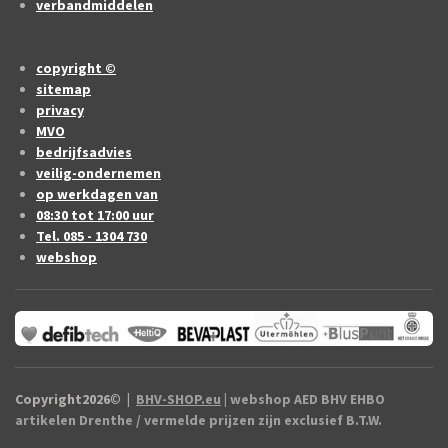
verbandmiddelen
copyright ©
sitemap
privacy
MVO
bedrijfsadvies
veilig-ondernemen
op werkdagen van
08:30 tot 17:00 uur
Tel. 085 - 1304 730
webshop
Copyright2026
©
|
BHV-SHOP.eu
| webshop AED BHV EHBO
artikelen Drenthe / vermelde prijzen zijn exclusief B.T.W.