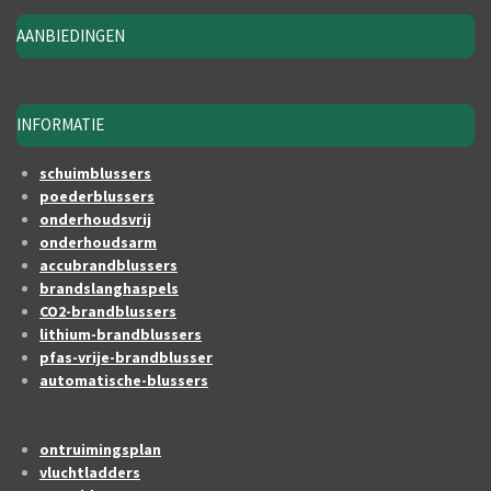
AANBIEDINGEN
INFORMATIE
schuimblussers
poederblussers
onderhoudsvrij
onderhoudsarm
accubrandblussers
brandslanghaspels
CO2-brandblussers
lithium-brandblussers
pfas-vrije-brandblusser
automatische-blussers
ontruimingsplan
vluchtladders