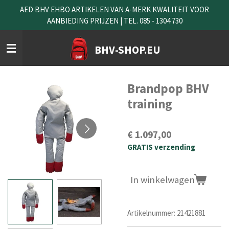
AED BHV EHBO ARTIKELEN VAN A-MERK KWALITEIT VOOR
Ga
AANBIEDING PRIJZEN | TEL. 085 - 1304 730
direct
naar
de
BHV-SHOP.EU
hoofdinhoud
Brandpop BHV
training
€ 1.097,00
GRATIS verzending
In winkelwagen
Artikelnummer:
21421881