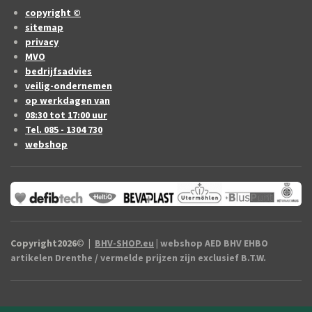
copyright ©
sitemap
privacy
MVO
bedrijfsadvies
veilig-ondernemen
op werkdagen van
08:30 tot 17:00 uur
Tel. 085 - 1304 730
webshop
Copyright2026
©
|
BHV-SHOP.eu
| webshop AED BHV EHBO
artikelen Drenthe / vermelde prijzen zijn exclusief B.T.W.