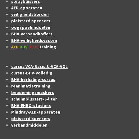
sprayblussers
AED-apparaten
veiligheidsborden
pleisterdispensers
oogspoelmiddelen
BHV-verbandkoffers
BHV-veiligheidsvesten
AED
BHV
BLUS
training
cursus VCA-Basis &-VCA-VOL
cursus-BHV-volledig
BHV-herhaling-cursus
reanimatietraining
beademingsmaskers
schuimblussers-6-liter
BHV-EHBO-stations
Mindray-AED-apparaten
pleisterdispensers
verbandmiddelen