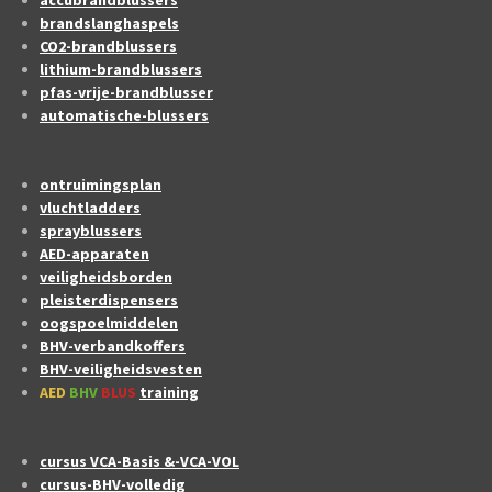
brandslanghaspels
CO2-brandblussers
lithium-brandblussers
pfas-vrije-brandblusser
automatische-blussers
ontruimingsplan
vluchtladders
sprayblussers
AED-apparaten
veiligheidsborden
pleisterdispensers
oogspoelmiddelen
BHV-verbandkoffers
BHV-veiligheidsvesten
AED
BHV
BLUS
training
cursus VCA-Basis &-VCA-VOL
cursus-BHV-volledig