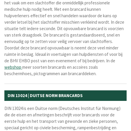
het vaak om een slachtoffer die onmiddellijk professionele
medische hulp nodig heeft. Met een brancard kunnen
hulpverleners effectief en snel handelen waardoor de kans op
verder letsel bij het slachtoffer misschien verkleind wordt. In deze
situatie telt iedere seconde. Dit opvouwbare brancard is voorzien
van sterk draagdoek. De brancard is gestandaardiseerd, snel en
eenvoudig op te zetten voor veilig vervoer van slachtoffers.
Doordat deze brancard opvouwbaar is neemt deze veel minder
ruimte in beslag. Ideaal in voertuigen van hulpdiensten of voor bij
de BHV EHBO post van een evenement of bij bedrijven. In de
webshop
meer soorten brancards en accoires zoals
beschermhoes, pictogrammen aan brancarddeken.
DIN 13024 | DUITSE NORM BRANCARDS
DIN 13024 is een
Duitse norm (Deutsches Institut für Normung)
die de eisen en afmetingen beschrijft voor
brancards voor de
eerste hulp en het transport van gewonde en zieke personen,
speciaal gericht op civiele bescherming, rampenbestrijding en