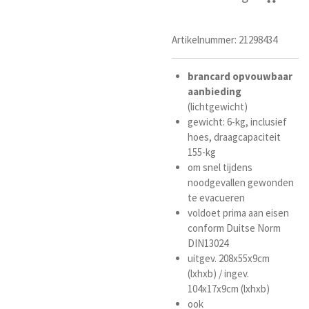
Artikelnummer:
21298434
brancard
opvouwbaar
aanbieding
(lichtgewicht)
gewicht: 6-kg, inclusief
hoes, draagcapaciteit
155-kg
om snel tijdens
noodgevallen gewonden
te evacueren
voldoet prima aan eisen
conform Duitse Norm
DIN13024
uitgev. 208x55x9cm
(lxhxb) / ingev.
104x17x9cm (lxhxb)
ook