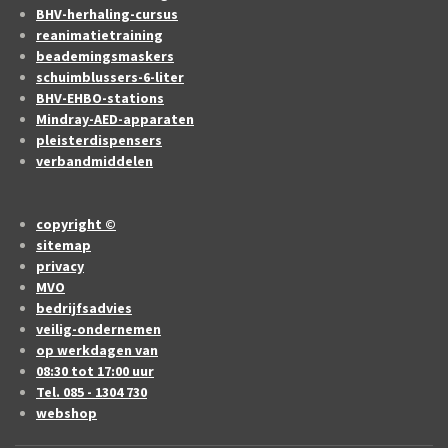
BHV-herhaling-cursus
reanimatietraining
beademingsmaskers
schuimblussers-6-liter
BHV-EHBO-stations
Mindray-AED-apparaten
pleisterdispensers
verbandmiddelen
copyright ©
sitemap
privacy
MVO
bedrijfsadvies
veilig-ondernemen
op werkdagen van
08:30 tot 17:00 uur
Tel. 085 - 1304 730
webshop