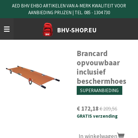
AED BHV EHBO ARTIKELEN VAN A-MERK KWALITEIT VOOR
Ga
AANBIEDING PRIJZEN | TEL. 085 - 1304 730
direct
naar
de
BHV-SHOP.EU
hoofdinhoud
Brancard
opvouwbaar
inclusief
beschermhoes
SUPERAANBIEDING
€ 172,18
€ 209,56
GRATIS verzending
In winkelwagen