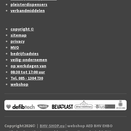
pleisterdispensers
verbandmiddelen
copyright ©
sitemap
privacy
MVO
bedrijfsadvies
veilig-ondernemen
op werkdagen van
08:30 tot 17:00 uur
Tel. 085 - 1304 730
webshop
Copyright2026
©
|
BHV-SHOP.eu
| webshop AED BHV EHBO