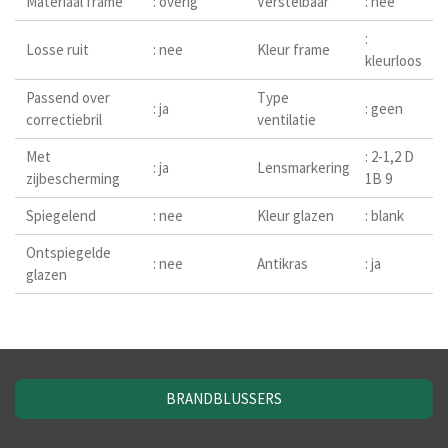
Materiaal frame
: overig
Verstelbaar
: nee
:
Losse ruit
: nee
Kleur frame
kleurloos
Passend over
Type
: ja
: geen
correctiebril
ventilatie
Met
: 2-1,2 D
: ja
Lensmarkering
zijbescherming
1B 9
Spiegelend
: nee
Kleur glazen
: blank
Ontspiegelde
: nee
Antikras
: ja
glazen
BRANDBLUSSERS