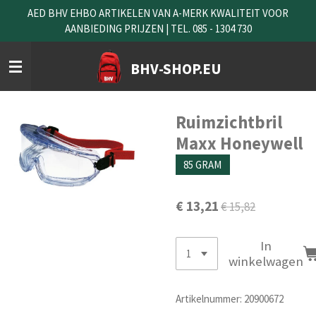
AED BHV EHBO ARTIKELEN VAN A-MERK KWALITEIT VOOR
Ga
AANBIEDING PRIJZEN | TEL. 085 - 1304 730
direct
naar
de
BHV-SHOP.EU
hoofdinhoud
Ruimzichtbril
Maxx Honeywell
85 GRAM
€ 13,21
€ 15,82
In
winkelwagen
Artikelnummer:
20900672