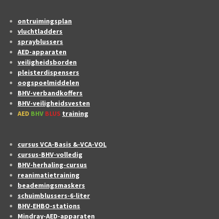
ontruimingsplan
vluchtladders
sprayblussers
AED-apparaten
veiligheidsborden
pleisterdispensers
oogspoelmiddelen
BHV-verbandkoffers
BHV-veiligheidsvesten
AED
BHV
BLUS
training
cursus VCA-Basis &-VCA-VOL
cursus-BHV-volledig
BHV-herhaling-cursus
reanimatietraining
beademingsmaskers
schuimblussers-6-liter
BHV-EHBO-stations
Mindray-AED-apparaten