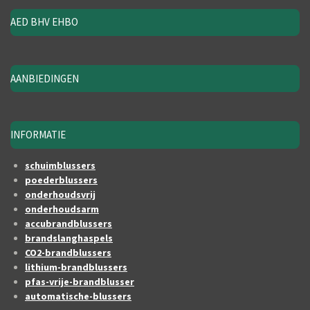
AED BHV EHBO
AANBIEDINGEN
INFORMATIE
schuimblussers
poederblussers
onderhoudsvrij
onderhoudsarm
accubrandblussers
brandslanghaspels
CO2-brandblussers
lithium-brandblussers
pfas-vrije-brandblusser
automatische-blussers