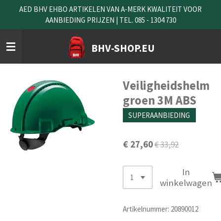
AED BHV EHBO ARTIKELEN VAN A-MERK KWALITEIT VOOR
Ga
AANBIEDING PRIJZEN | TEL. 085 - 1304 730
direct
naar
de
BHV-SHOP.EU
hoofdinhoud
Veiligheidshelm
groen 3M ABS
SUPERAANBIEDING
€ 27,60
€ 33,92
In
winkelwagen
Artikelnummer:
20890012