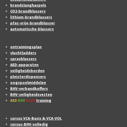
brandslanghaspels
CO2-brandblussers
lithium-brandblussers
pfas-vrije-brandblusser
automatische-blussers
ontruimingsplan
vluchtladders
sprayblussers
AED-apparaten
veiligheidsborden
pleisterdispensers
oogspoelmiddelen
BHV-verbandkoffers
BHV-veiligheidsvesten
AED
BHV
BLUS
training
cursus VCA-Basis &-VCA-VOL
cursus-BHV-volledig