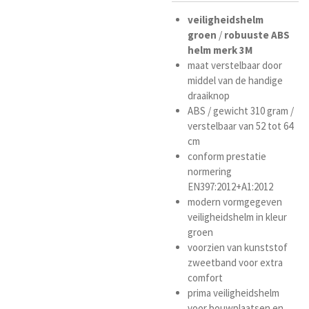
veiligheidshelm
groen
/
robuuste ABS
helm merk 3M
maat verstelbaar door
middel van de handige
draaiknop
ABS / gewicht 310 gram /
verstelbaar van 52 tot 64
cm
conform prestatie
normering
EN397:2012+A1:2012
modern vormgegeven
veiligheidshelm in kleur
groen
voorzien van kunststof
zweetband voor extra
comfort
prima veiligheidshelm
voor bouwplaatsen en