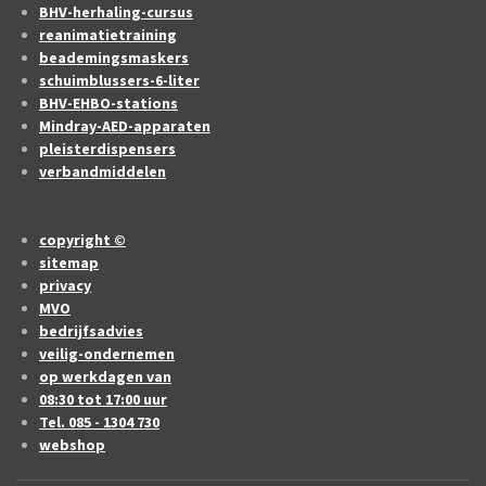
BHV-herhaling-cursus
reanimatietraining
beademingsmaskers
schuimblussers-6-liter
BHV-EHBO-stations
Mindray-AED-apparaten
pleisterdispensers
verbandmiddelen
copyright ©
sitemap
privacy
MVO
bedrijfsadvies
veilig-ondernemen
op werkdagen van
08:30 tot 17:00 uur
Tel. 085 - 1304 730
webshop