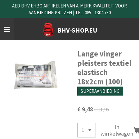
AED BHV EHBO ARTIKELEN VAN A-MERK KWALITEIT VOOR
Ga
AANBIEDING PRIJZEN | TEL. 085 - 1304 730
direct
naar
de
BHV-SHOP.EU
hoofdinhoud
Lange vinger
pleisters textiel
elastisch
18x2cm (100)
SUPERAANBIEDING
€ 9,48
€ 11,95
In
winkelwagen