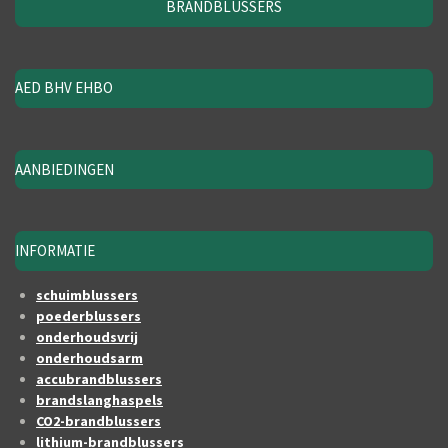
BRANDBLUSSERS
AED BHV EHBO
AANBIEDINGEN
INFORMATIE
schuimblussers
poederblussers
onderhoudsvrij
onderhoudsarm
accubrandblussers
brandslanghaspels
CO2-brandblussers
lithium-brandblussers