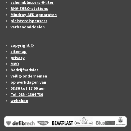
schuimblussers-6-liter
BHV-EHBO-stations
Mindray-AED-apparaten
pleisterdispensers
verbandmiddelen
copyright ©
sitemap
privacy
MVO
bedrijfsadvies
veilig-ondernemen
op werkdagen van
08:30 tot 17:00 uur
Tel. 085 - 1304 730
webshop