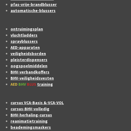
pfas-vrije-brandblusser
automatische-blussers
ontruimingsplan
vluchtladders
sprayblussers
AED-apparaten
veiligheidsborden
pleisterdispensers
oogspoelmiddelen
BHV-verbandkoffers
BHV-veiligheidsvesten
AED
BHV
BLUS
training
cursus VCA-Basis &-VCA-VOL
cursus-BHV-volledig
BHV-herhaling-cursus
reanimatietraining
beademingsmaskers