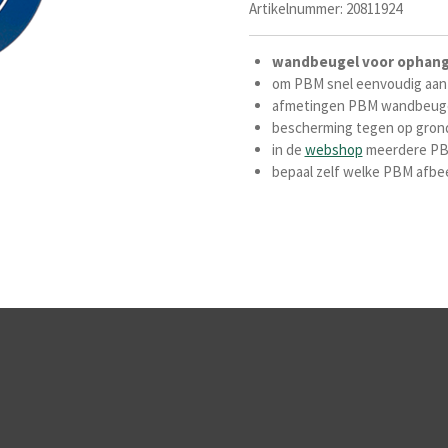
Artikelnummer:
20811924
wandbeugel
voor
ophan
om PBM snel eenvoudig aan
afmetingen PBM wandbeugel
bescherming tegen op grond 
in de
webshop
meerdere PB
bepaal zelf welke PBM afbee