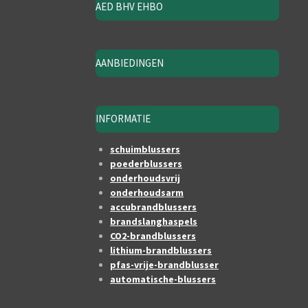
AED BHV EHBO
AANBIEDINGEN
INFORMATIE
schuimblussers
poederblussers
onderhoudsvrij
onderhoudsarm
accubrandblussers
brandslanghaspels
CO2-brandblussers
lithium-brandblussers
pfas-vrije-brandblusser
automatische-blussers