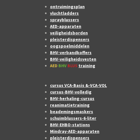
ontruimingsplan
vluchtladders
sprayblussers
AED-apparaten
veiligheidsborden
pleisterdispensers
oogspoelmiddelen
BHV-verbandkoffers
BHV-veiligheidsvesten
AED
BHV
BLUS
training
cursus VCA-Basis &-VCA-VOL
cursus-BHV-volledig
BHV-herhaling-cursus
reanimatietraining
beademingsmaskers
schuimblussers-6-liter
BHV-EHBO-stations
Mindray-AED-apparaten
pleisterdispensers