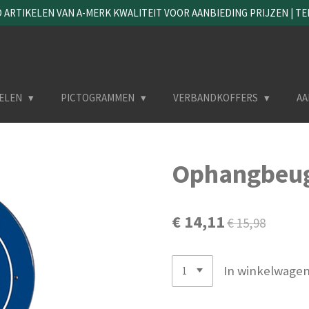
ARTIKELEN VAN A-MERK KWALITEIT VOOR AANBIEDING PRIJZEN | TEL. 
ELEN
PICTOGRAMMEN
VERBANDKOFFERS
AA
Ophangbeug
€ 14,11
€ 15,98
In winkelwage