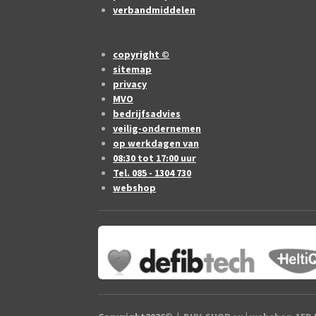
verbandmiddelen
copyright ©
sitemap
privacy
MVO
bedrijfsadvies
veilig-ondernemen
op werkdagen van
08:30 tot 17:00 uur
Tel. 085 - 1304 730
webshop