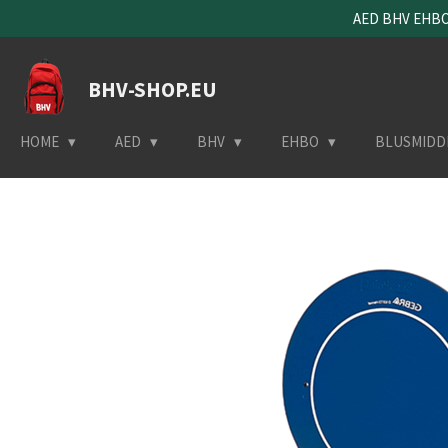
AED BHV EHBO 
Ga
direct
naar
BHV-SHOP.EU
de
hoofdinhoud
HOME
AED
BHV
EHBO
BLUSMIDD