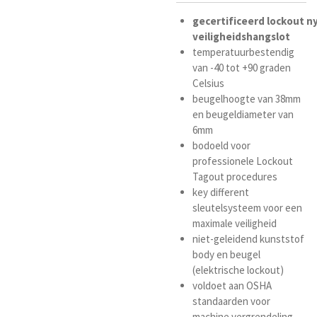
gecertificeerd
lockout
n
veiligheidshangslot
temperatuurbestendig
van -40 tot +90 graden
Celsius
beugelhoogte van 38mm
en beugeldiameter van
6mm
bodoeld voor
professionele Lockout
Tagout procedures
key different
sleutelsysteem voor een
maximale veiligheid
niet-geleidend kunststof
body en beugel
(elektrische lockout)
voldoet aan OSHA
standaarden voor
machine vergrendeling