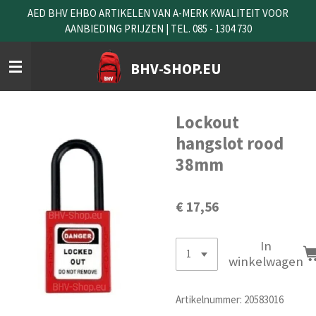
AED BHV EHBO ARTIKELEN VAN A-MERK KWALITEIT VOOR
Ga
AANBIEDING PRIJZEN | TEL. 085 - 1304 730
direct
naar
de
BHV-SHOP.EU
hoofdinhoud
Lockout
hangslot rood
38mm
€ 17,56
In
winkelwagen
Artikelnummer:
20583016