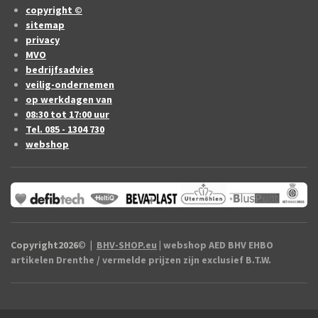
copyright ©
sitemap
privacy
MVO
bedrijfsadvies
veilig-ondernemen
op werkdagen van
08:30 tot 17:00 uur
Tel. 085 - 1304 730
webshop
Copyright2026
©
|
BHV-SHOP.eu
| webshop AED BHV EHBO
artikelen Drenthe / vermelde prijzen zijn exclusief B.T.W.