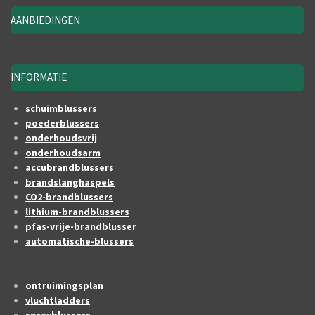
AANBIEDINGEN
INFORMATIE
schuimblussers
poederblussers
onderhoudsvrij
onderhoudsarm
accubrandblussers
brandslanghaspels
CO2-brandblussers
lithium-brandblussers
pfas-vrije-brandblusser
automatische-blussers
ontruimingsplan
vluchtladders
sprayblussers