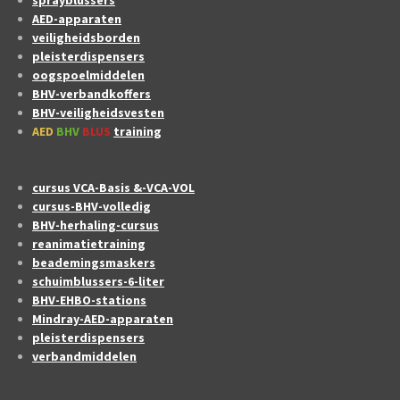
AED-apparaten
veiligheidsborden
pleisterdispensers
oogspoelmiddelen
BHV-verbandkoffers
BHV-veiligheidsvesten
AED
BHV
BLUS
training
cursus VCA-Basis &-VCA-VOL
cursus-BHV-volledig
BHV-herhaling-cursus
reanimatietraining
beademingsmaskers
schuimblussers-6-liter
BHV-EHBO-stations
Mindray-AED-apparaten
pleisterdispensers
verbandmiddelen