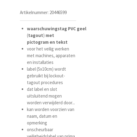
Artikelnummer:
20446599
waarschuwingstag
PVC
geel
(
tagout
)
met
pictogram
en
tekst
voor het veilig werken
met machines, apparaten
en installaties
label (5x10cm) wordt
gebruikt bij lockout-
tagout procedures
dat label en slot
uitsluitend mogen
worden verwijderd door...
kan worden voorzien van
naam, datum en
opmerking
onscheurbaar
veiligheidslabel van prima