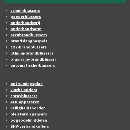
schuimblussers
poederblussers
onderhoudsvrij
onderhoudsarm
accubrandblussers
brandslanghaspels
CO2-brandblussers
lithium-brandblussers
pfas-vrije-brandblusser
automatische-blussers
ontruimingsplan
vluchtladders
sprayblussers
AED-apparaten
veiligheidsborden
pleisterdispensers
oogspoelmiddelen
BHV-verbandkoffers