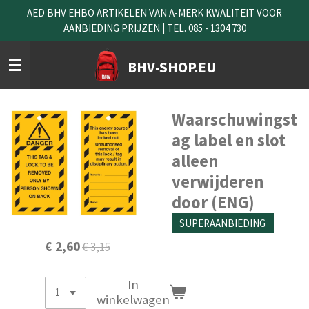
AED BHV EHBO ARTIKELEN VAN A-MERK KWALITEIT VOOR
Ga
AANBIEDING PRIJZEN | TEL. 085 - 1304 730
direct
naar
de
BHV-SHOP.EU
hoofdinhoud
Waarschuwingst
ag label en slot
alleen
verwijderen
door (ENG)
SUPERAANBIEDING
€ 2,60
€ 3,15
In
winkelwagen