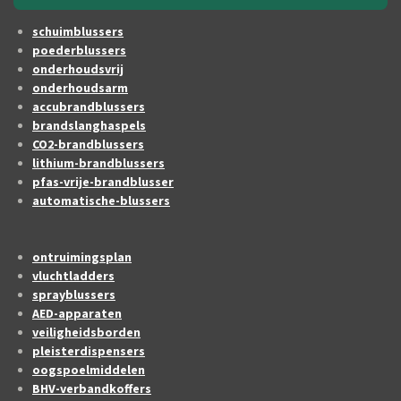
schuimblussers
poederblussers
onderhoudsvrij
onderhoudsarm
accubrandblussers
brandslanghaspels
CO2-brandblussers
lithium-brandblussers
pfas-vrije-brandblusser
automatische-blussers
ontruimingsplan
vluchtladders
sprayblussers
AED-apparaten
veiligheidsborden
pleisterdispensers
oogspoelmiddelen
BHV-verbandkoffers