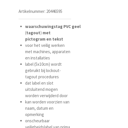
Artikelnummer:
20446595
waarschuwingstag
PVC
geel
(
tagout
)
met
pictogram
en
tekst
voor het veilig werken
met machines, apparaten
en installaties
label (5x10cm) wordt
gebruikt bij lockout-
tagout procedures
dat label en slot
uitsluitend mogen
worden verwijderd door
kan worden voorzien van
naam, datum en
opmerking
onscheurbaar
veiligheidslabel van prima