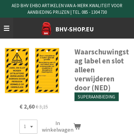
AED BHV EHBO ARTIKELEN VAN A-MERK KWALITEIT VOOR
Ga
AANBIEDING PRIJZEN | TEL. 085 - 1304 730
direct
naar
de
BHV-SHOP.EU
hoofdinhoud
Waarschuwingst
ag label en slot
alleen
verwijderen
door (NED)
SUPERAANBIEDING
€ 2,60
€ 3,15
In
winkelwagen