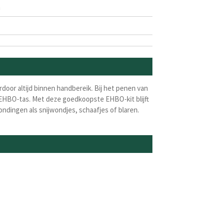
m
rdoor altijd binnen handbereik.
Bij het penen van
rd EHBO-tas. Met deze goedkoopste EHBO-kit blijft
ondingen als snijwondjes, schaafjes of blaren.