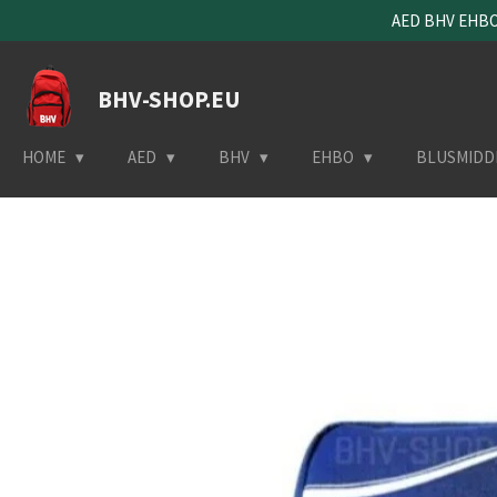
AED BHV EHBO 
Ga
direct
naar
BHV-SHOP.EU
de
hoofdinhoud
HOME
AED
BHV
EHBO
BLUSMIDD