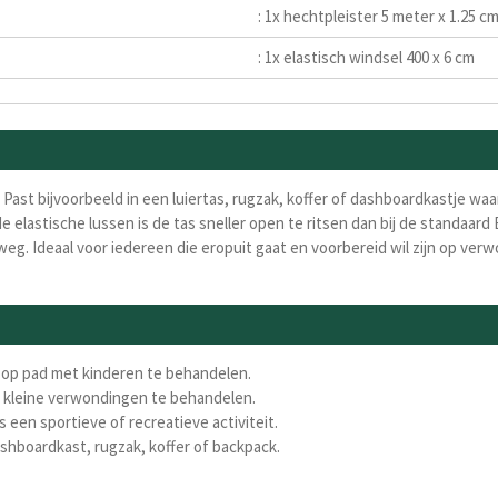
: 1x hechtpleister 5 meter x 1.25 c
: 1x elastisch windsel 400 x 6 cm
 P
ast bijvoorbeeld in een luiertas, rugzak, koffer of dashboardkastje waa
de elastische
lussen is de tas sneller open te ritsen dan bij de standaa
eg. Ideaal voor
iedereen die eropuit gaat en voorbereid wil zijn op verw
n op pad met kinderen te behandelen.
 kleine verwondingen te behandelen.
 een sportieve of recreatieve activiteit.
hboardkast, rugzak, koffer of backpack.