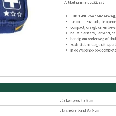
Artikelnummer:
20325751
EHBO-kit
voor
onderweg
tas met eenvoudig te opene
compact, draagbaar en beva
bevat pleisters, verband, de
handig om onderweg of thui
zoals tijdens dagje uit, spo
in de webshop ook complet
: 2x kompres 5 x 5 cm
: 1x snelverband 8 x 6 cm