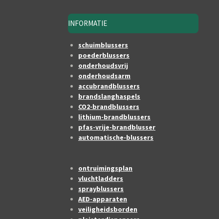
INFORMATIE
schuimblussers
poederblussers
onderhoudsvrij
onderhoudsarm
accubrandblussers
brandslanghaspels
CO2-brandblussers
lithium-brandblussers
pfas-vrije-brandblusser
automatische-blussers
ontruimingsplan
vluchtladders
sprayblussers
AED-apparaten
veiligheidsborden