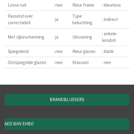
Losse ruit
: nee
Kleur frame
: kleurloos
Passend over
Type
: ja
: indirect
correctiebril
beluchting
: enkele-
Met zijbescherming
: ja
Uitvoering
lensbril
Spiegelend
: nee
Kleur glazen
: blank
Ontspiegelde glazen
: nee
Krasvast
: nee
BRANDBLUSSERS
AED BHV EHBO