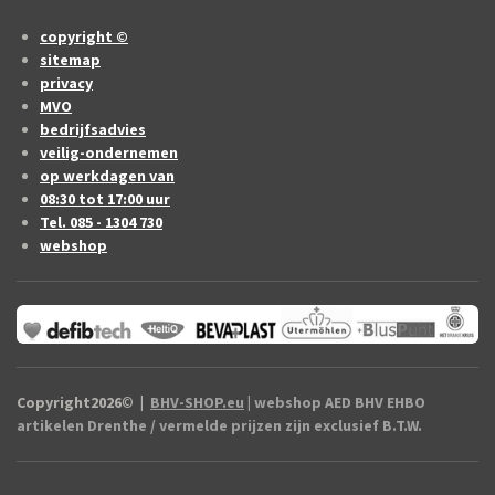
copyright ©
sitemap
privacy
MVO
bedrijfsadvies
veilig-ondernemen
op werkdagen van
08:30 tot 17:00 uur
Tel. 085 - 1304 730
webshop
Copyright2026
©
|
BHV-SHOP.eu
| webshop AED BHV EHBO
artikelen Drenthe / vermelde prijzen zijn exclusief B.T.W.