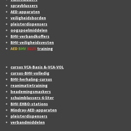
sprayblussers
AED-apparaten
veiligheidsborden
pleisterdispensers
oogspoelmiddelen
BHV-verbandkoffers
BHV-veiligheidsvesten
AED
BHV
BLUS
training
cursus VCA-Basis &-VCA-VOL
cursus-BHV-volledig
BHV-herhaling-cursus
reanimatietraining
beademingsmaskers
schuimblussers-6-liter
BHV-EHBO-stations
Mindray-AED-apparaten
pleisterdispensers
verbandmiddelen