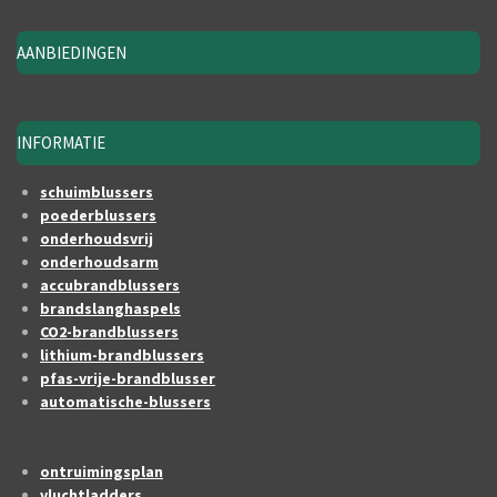
AANBIEDINGEN
INFORMATIE
schuimblussers
poederblussers
onderhoudsvrij
onderhoudsarm
accubrandblussers
brandslanghaspels
CO2-brandblussers
lithium-brandblussers
pfas-vrije-brandblusser
automatische-blussers
ontruimingsplan
vluchtladders