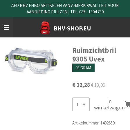
AED BHV EHBO ARTIKELEN VAN A-MERK KWALITEIT VOOR
Ga
AANBIEDING PRIJZEN | TEL. 085 - 1304 730
direct
naar
de
BHV-SHOP.EU
hoofdinhoud
Ruimzichtbril
9305 Uvex
93 GRAM
€ 12,28
€ 13,09
In
winkelwagen
Artikelnummer:
1492659