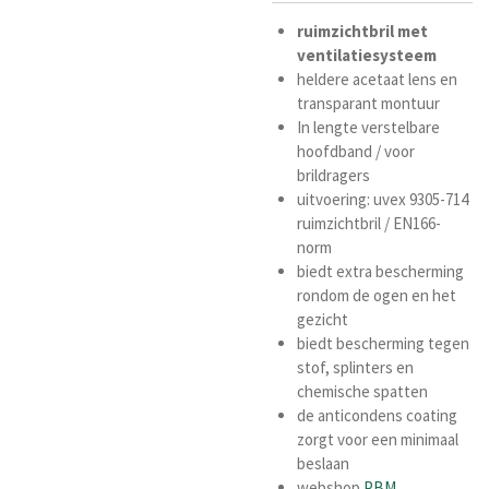
ruimzichtbril
met
ventilatiesysteem
heldere acetaat lens en
transparant montuur
In lengte verstelbare
hoofdband / voor
brildragers
uitvoering: uvex 9305-714
ruimzichtbril /
EN166-
norm
biedt extra bescherming
rondom de ogen en het
gezicht
biedt bescherming tegen
stof, splinters en
chemische spatten
de anticondens coating
zorgt voor een minimaal
beslaan
webshop
PBM
,