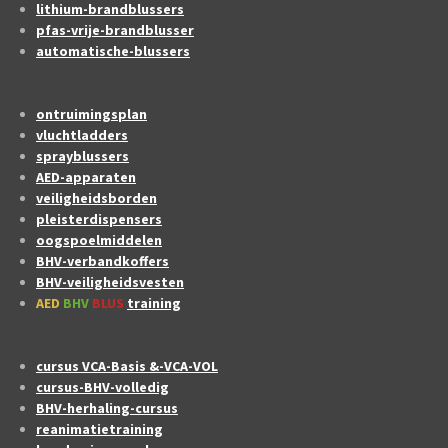
lithium-brandblussers
pfas-vrije-brandblusser
automatische-blussers
ontruimingsplan
vluchtladders
sprayblussers
AED-apparaten
veiligheidsborden
pleisterdispensers
oogspoelmiddelen
BHV-verbandkoffers
BHV-veiligheidsvesten
AED
BHV
BLUS
training
cursus VCA-Basis &-VCA-VOL
cursus-BHV-volledig
BHV-herhaling-cursus
reanimatietraining