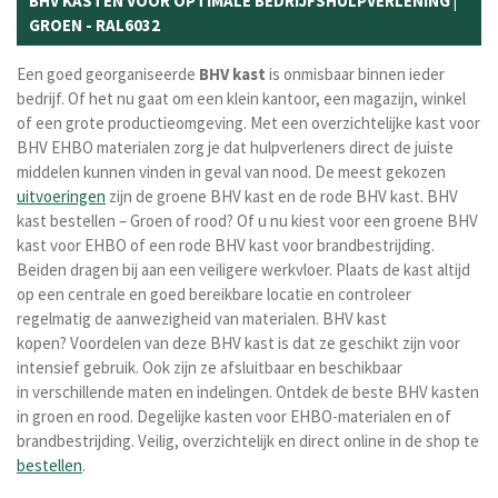
BHV KASTEN VOOR OPTIMALE BEDRIJFSHULPVERLENING |
GROEN - RAL6032
Een goed georganiseerde
BHV kast
is onmisbaar binnen ieder
bedrijf. Of het nu gaat om een klein kantoor, een magazijn, winkel
of een grote productieomgeving. Met een overzichtelijke kast voor
BHV EHBO materialen zorg je dat hulpverleners direct de juiste
middelen kunnen vinden in geval van nood. De meest gekozen
uitvoeringen
zijn de groene BHV kast en de rode BHV kast. BHV
kast bestellen – Groen of rood? Of u nu kiest voor een groene BHV
kast voor EHBO of een rode BHV kast voor brandbestrijding.
Beiden dragen bij aan een veiligere werkvloer. Plaats de kast altijd
op een centrale en goed bereikbare locatie en controleer
regelmatig de aanwezigheid van materialen. BHV kast
kopen? Voordelen van deze BHV kast is dat ze geschikt zijn
voor
intensief gebruik. Ook zijn ze a
fsluitbaar en beschikbaar
in
verschillende maten en indelingen. Ontdek de beste BHV kasten
in groen en rood. Degelijke kasten voor EHBO-materialen en of
brandbestrijding. Veilig, overzichtelijk en direct online in de shop te
bestellen
.