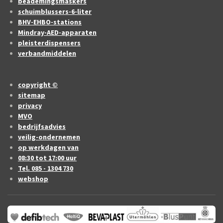
beademingsmaskers
schuimblussers-6-liter
BHV-EHBO-stations
Mindray-AED-apparaten
pleisterdispensers
verbandmiddelen
copyright ©
sitemap
privacy
MVO
bedrijfsadvies
veilig-ondernemen
op werkdagen van
08:30 tot 17:00 uur
Tel. 085 - 1304 730
webshop