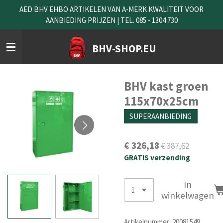
AED BHV EHBO ARTIKELEN VAN A-MERK KWALITEIT VOOR
Ga
AANBIEDING PRIJZEN | TEL. 085 - 1304 730
direct
naar
de
BHV-SHOP.EU
hoofdinhoud
BHV kast groen
115x70x25cm
SUPERAANBIEDING
€ 326,18
€ 387,62
GRATIS verzending
In
winkelwagen
Artikelnummer:
20081549