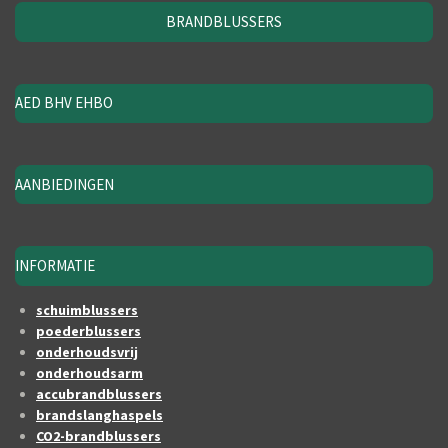
BRANDBLUSSERS
AED BHV EHBO
AANBIEDINGEN
INFORMATIE
schuimblussers
poederblussers
onderhoudsvrij
onderhoudsarm
accubrandblussers
brandslanghaspels
CO2-brandblussers