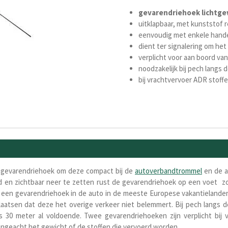
gevarendriehoek
licht
ge
uitklapbaar, met kunststof 
eenvoudig met enkele handel
dient ter signalering om h
verplicht voor aan boord va
noodzakelijk bij pech langs
bij vrachtvervoer ADR stoff
e gevarendriehoek om deze compact bij de
autoverbandtrommel
en de a
 en zichtbaar neer te zetten rust de gevarendriehoek op een voet zod
een gevarendriehoek in de auto in de meeste Europese vakantielanden v
plaatsen dat deze het overige verkeer niet belemmert. Bij pech langs 
s 30 meter al voldoende.
Twee gevarendriehoeken zijn verplicht bij 
 Ongeacht het gewicht of de stoffen die vervoerd worden.