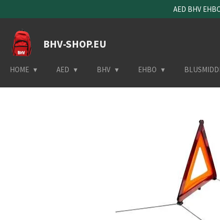
AED BHV EHBO 
Ga
direct
naar
BHV-SHOP.EU
de
hoofdinhoud
HOME
AED
BHV
EHBO
BLUSMIDD