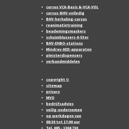
cursus VCA-Basis &-VCA-VOL
cursus-BHV-volledig
BHV-herhaling-cursus
reanimatietraining
beademingsmaskers
schuimblussers-6-liter
BHV-EHBO-stations
Mindray-AED-apparaten
pleisterdispensers
verbandmiddelen
copyright ©
sitemap
privacy
MVO
bedrijfsadvies
veilig-ondernemen
op werkdagen van
08:30 tot 17:00 uur
Tel. 085 - 1304 730