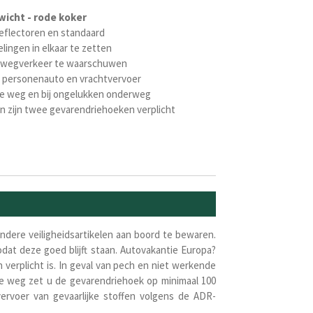
wicht - rode koker
reflectoren en standaard
ingen in elkaar te zetten
et wegverkeer te waarschuwen
n personenauto en vrachtvervoer
 de weg en bij ongelukken onderweg
en zijn twee gevarendriehoeken verplicht
ndere veiligheidsartikelen aan boord te bewaren.
at deze goed blijft staan. Autovakantie Europa?
erplicht is. In geval van pech en niet werkende
de weg zet u de gevarendriehoek op minimaal 100
vervoer van gevaarlijke stoffen volgens de ADR-