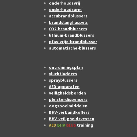
onderhoudsvrij
onderhoudsarm
accubrandblussers
brandslanghaspels
CO2-brandblussers
lithium-brandblussers
pfas-vrije-brandblusser
automatische-blussers
ontruimingsplan
vluchtladders
sprayblussers
AED-apparaten
veiligheidsborden
pleisterdispensers
oogspoelmiddelen
BHV-verbandkoffers
BHV-veiligheidsvesten
AED
BHV
BLUS
training