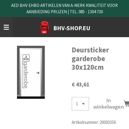
AED BHV EHBO ARTIKELEN VAN A-MERK KWALITEIT VOOR
Ga
AANBIEDING PRIJZEN | TEL. 085 - 1304 730
direct
naar
de
BHV-SHOP.EU
hoofdinhoud
Deursticker
garderobe
30x120cm
€ 43,61
In
winkelwagen
Artikelnummer:
20003356