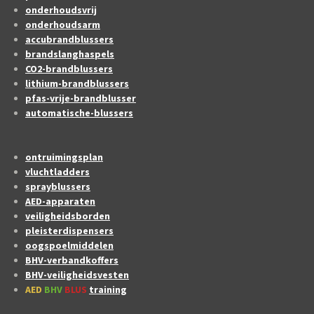
onderhoudsvrij
onderhoudsarm
accubrandblussers
brandslanghaspels
CO2-brandblussers
lithium-brandblussers
pfas-vrije-brandblusser
automatische-blussers
ontruimingsplan
vluchtladders
sprayblussers
AED-apparaten
veiligheidsborden
pleisterdispensers
oogspoelmiddelen
BHV-verbandkoffers
BHV-veiligheidsvesten
AED
BHV
BLUS
training