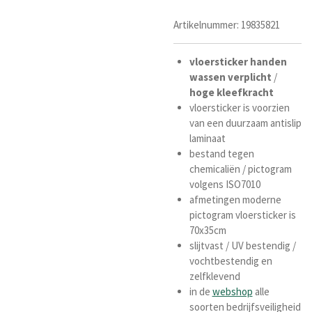
Artikelnummer:
19835821
vloersticker
handen
wassen verplicht
/
hoge
kleefkracht
vloersticker is voorzien
van een duurzaam antislip
laminaat
bestand tegen
chemicaliën / pictogram
volgens ISO7010
afmetingen moderne
pictogram vloersticker is
70x35cm
slijtvast / UV bestendig /
vochtbestendig en
zelfklevend
in de
webshop
alle
soorten bedrijfsveiligheid