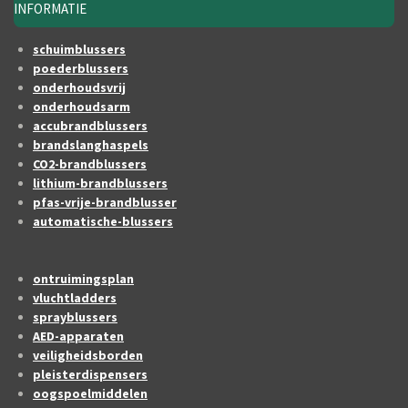
INFORMATIE
schuimblussers
poederblussers
onderhoudsvrij
onderhoudsarm
accubrandblussers
brandslanghaspels
CO2-brandblussers
lithium-brandblussers
pfas-vrije-brandblusser
automatische-blussers
ontruimingsplan
vluchtladders
sprayblussers
AED-apparaten
veiligheidsborden
pleisterdispensers
oogspoelmiddelen