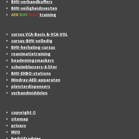
BHV-verbandkoffers
BHV-veiligheidsvesten
AED
BHV
BLUS
training
cursus VCA-Basis &-VCA-VOL
cursus-BHV-volledig
BHV-herhaling-cursus
reanimatietraining
beademingsmaskers
schuimblussers-6-liter
BHV-EHBO-stations
Mindray-AED-apparaten
pleisterdispensers
verbandmiddelen
copyright ©
sitemap
privacy
MVO
bedrijfsadvies