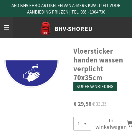
AED BHV EHBO ARTIKELEN VAN A-MERK KWALITEIT VOOR
Ga
AANBIEDING PRIJZEN | TEL. 085 - 1304 730
direct
naar
de
BHV-SHOP.EU
hoofdinhoud
Vloersticker
handen wassen
verplicht
70x35cm
SUPERAANBIEDING
€ 29,56
€ 33,35
In
winkelwagen