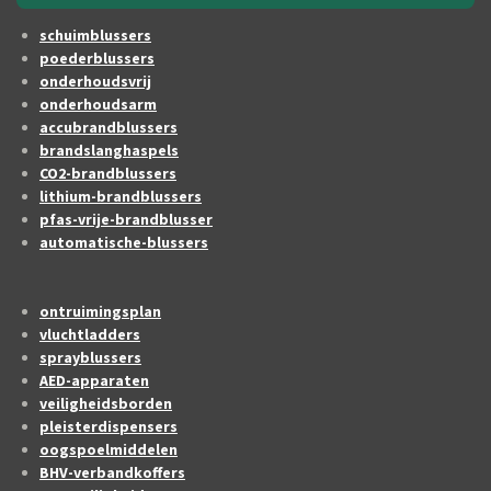
schuimblussers
poederblussers
onderhoudsvrij
onderhoudsarm
accubrandblussers
brandslanghaspels
CO2-brandblussers
lithium-brandblussers
pfas-vrije-brandblusser
automatische-blussers
ontruimingsplan
vluchtladders
sprayblussers
AED-apparaten
veiligheidsborden
pleisterdispensers
oogspoelmiddelen
BHV-verbandkoffers