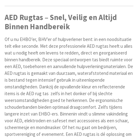
AED Rugtas – Snel, Veilig en Altijd
Binnen Handbereik
Of u nu EHBO’er, BHV’er of hulpverlener bent: in een noodsituatie
telt elke seconde. Met deze professionele AED rugtas heeft u alles
wat u nodig heeft om levens te redden, direct en georganiseerd
binnen handbereik. Deze speciaal ontworpen tas biedt ruimte voor
een AED, toebehoren en aanvullende hulpverleningsmaterialen. De
AED rugtas is gemaakt van duurzaam, waterafstotend materiaal en
is bestand tegen intensief gebruik in uiteenlopende
omstandigheden. Dankzij de opvallende kleur en reflecterende
items is de AED rug tas zelfs in het donker of bij slechte
weersomstandigheden goed te herkennen. De ergonomische
schouderbanden bieden optimaal draagcomfort. Zelfs tijdens
langere inzet van EHBO-ers. Binnenin vindt u slimme vakindeling
voor AED, elektroden en safeset met accessoires als een schaar,
scheermesje en mondmasker. Of het nu gaat om bedrijven,
sportvereniging of evenement. Een AED rugtas is dé oplossing om