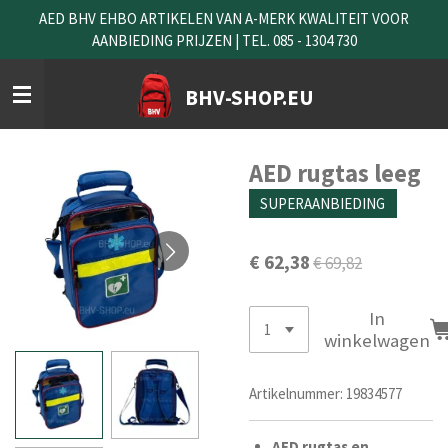
AED BHV EHBO ARTIKELEN VAN A-MERK KWALITEIT VOOR
Ga
AANBIEDING PRIJZEN | TEL. 085 - 1304 730
direct
naar
de
BHV-SHOP.EU
hoofdinhoud
AED rugtas leeg
SUPERAANBIEDING
€ 62,38
€ 69,82
In
winkelwagen
Artikelnummer:
19834577
AED
rugtas
en