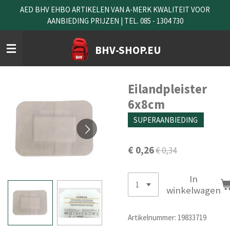
AED BHV EHBO ARTIKELEN VAN A-MERK KWALITEIT VOOR
Ga
AANBIEDING PRIJZEN | TEL. 085 - 1304 730
direct
naar
de
BHV-SHOP.EU
hoofdinhoud
Eilandpleister
6x8cm
SUPERAANBIEDING
€ 0,26
€ 0,34
In
winkelwagen
Artikelnummer:
19833719