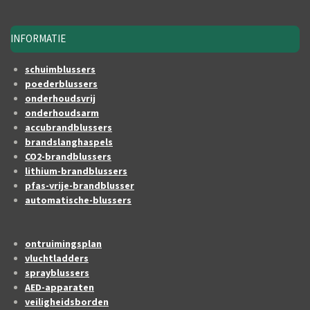
INFORMATIE
schuimblussers
poederblussers
onderhoudsvrij
onderhoudsarm
accubrandblussers
brandslanghaspels
CO2-brandblussers
lithium-brandblussers
pfas-vrije-brandblusser
automatische-blussers
ontruimingsplan
vluchtladders
sprayblussers
AED-apparaten
veiligheidsborden