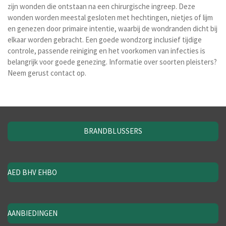
zijn wonden die ontstaan na een chirurgische ingreep.
Deze
wonden worden meestal gesloten met hechtingen, nietjes of lijm
en genezen door primaire intentie, waarbij de wondranden dicht bij
elkaar worden gebracht.
Een goede wondzorg inclusief tijdige
controle, passende reiniging en het voorkomen van infecties is
belangrijk voor goede genezing.
Informatie over soorten pleisters?
Neem gerust contact op.
BRANDBLUSSERS
AED BHV EHBO
AANBIEDINGEN