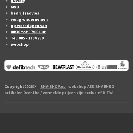
privacy
MVO
bedrijfsadvies
veilig-ondernemen
op werkdagen van
08:30 tot 17:00 uur
Tel. 085 - 1304 730
webshop
Copyright2026
©
|
BHV-SHOP.eu
| webshop AED BHV EHBO
artikelen Drenthe / vermelde prijzen zijn exclusief B.T.W.