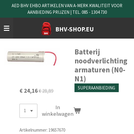
AED BHV EHBO ARTIKELEN VAN A-MERK KWALITEIT VOOR
Ga
AANBIEDING PRIJZEN | TEL. 085 - 1304 730
direct
naar
de
BHV-SHOP.EU
hoofdinhoud
Batterij
noodverlichting
armaturen (N0-
N1)
SUPERAANBIEDING
€ 24,16
€ 28,89
In
winkelwagen
Artikelnummer:
19657670