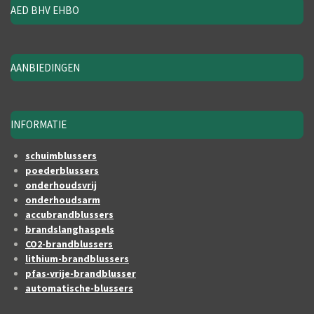
AED BHV EHBO
AANBIEDINGEN
INFORMATIE
schuimblussers
poederblussers
onderhoudsvrij
onderhoudsarm
accubrandblussers
brandslanghaspels
CO2-brandblussers
lithium-brandblussers
pfas-vrije-brandblusser
automatische-blussers