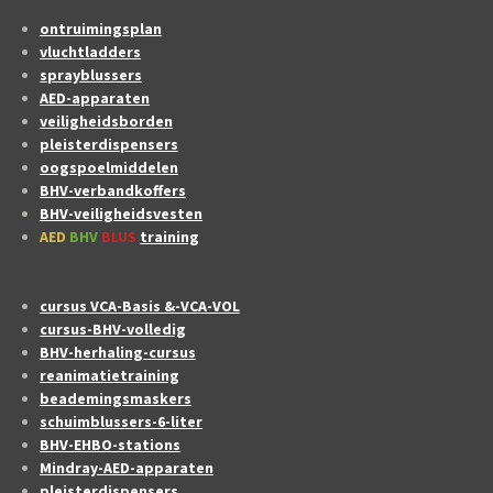
ontruimingsplan
vluchtladders
sprayblussers
AED-apparaten
veiligheidsborden
pleisterdispensers
oogspoelmiddelen
BHV-verbandkoffers
BHV-veiligheidsvesten
AED
BHV
BLUS
training
cursus VCA-Basis &-VCA-VOL
cursus-BHV-volledig
BHV-herhaling-cursus
reanimatietraining
beademingsmaskers
schuimblussers-6-liter
BHV-EHBO-stations
Mindray-AED-apparaten
pleisterdispensers