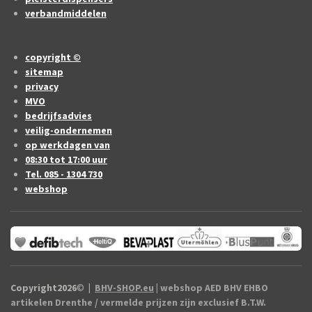
verbandmiddelen
copyright ©
sitemap
privacy
MVO
bedrijfsadvies
veilig-ondernemen
op werkdagen van
08:30 tot 17:00 uur
Tel. 085 - 1304 730
webshop
Copyright2026
©
|
BHV-SHOP.eu
| webshop AED BHV EHBO
artikelen Drenthe / vermelde prijzen zijn exclusief B.T.W.