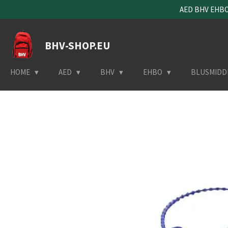
AED BHV EHBO 
Ga
direct
naar
BHV-SHOP.EU
de
hoofdinhoud
HOME
AED
BHV
EHBO
BLUSMIDD