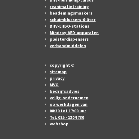
BHV-herhaling-cursus
reanimatietraining
beademingsmaskers
schuimblussers-6-liter
BHV-EHBO-stations
Mindray-AED-apparaten
pleisterdispensers
verbandmiddelen
copyright ©
sitemap
privacy
MVO
bedrijfsadvies
veilig-ondernemen
op werkdagen van
08:30 tot 17:00 uur
Tel. 085 - 1304 730
webshop