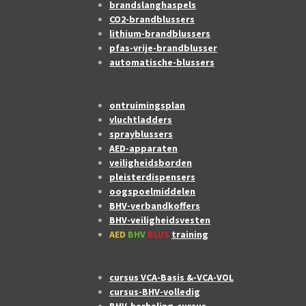
brandslanghaspels
CO2-brandblussers
lithium-brandblussers
pfas-vrije-brandblusser
automatische-blussers
ontruimingsplan
vluchtladders
sprayblussers
AED-apparaten
veiligheidsborden
pleisterdispensers
oogspoelmiddelen
BHV-verbandkoffers
BHV-veiligheidsvesten
AED
BHV
BLUS
training
cursus VCA-Basis &-VCA-VOL
cursus-BHV-volledig