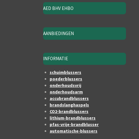
AED BHV EHBO
AANBIEDINGEN
INFORMATIE
schuimblussers
poederblussers
onderhoudsvrij
onderhoudsarm
accubrandblussers
brandslanghaspels
CO2-brandblussers
lithium-brandblussers
pfas-vrije-brandblusser
automatische-blussers