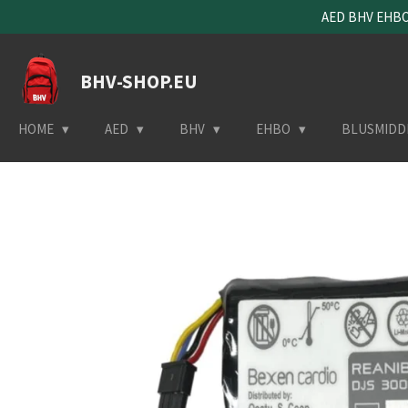
AED BHV EHBO 
Ga
direct
naar
BHV-SHOP.EU
de
hoofdinhoud
HOME
AED
BHV
EHBO
BLUSMIDD