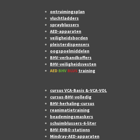
ontruimingsplan
vluchtladders
sprayblussers
AED-apparaten
veiligheidsborden
pleisterdispensers
oogspoelmiddelen
BHV-verbandkoffers
BHV-veiligheidsvesten
AED
BHV
BLUS
training
cursus VCA-Basis &-VCA-VOL
cursus-BHV-volledig
BHV-herhaling-cursus
reanimatietraining
beademingsmaskers
schuimblussers-6-liter
BHV-EHBO-stations
Mindray-AED-apparaten