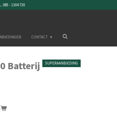
085 - 1304 730
NBIEDINGEN
CONTACT
0 Batterij
SUPERAANBIEDING
n