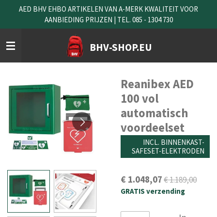
AED BHV EHBO ARTIKELEN VAN A-MERK KWALITEIT VOOR
Ga
AANBIEDING PRIJZEN | TEL. 085 - 1304 730
direct
naar
de
BHV-SHOP.EU
hoofdinhoud
Reanibex AED
100 vol
automatisch
voordeelset
INCL. BINNENKAST-
SAFESET-ELEKTRODEN
€ 1.048,07
€ 1.189,00
GRATIS verzending