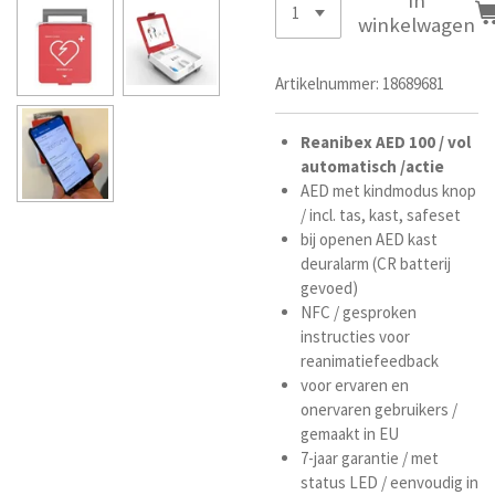
In
winkelwagen
Artikelnummer:
18689681
Reanibex AED 100
/ vol
automatisch /actie
AED met kindmodus knop
/ incl. tas, kast, safeset
bij openen AED kast
deuralarm (CR batterij
gevoed)
NFC / gesproken
instructies voor
reanimatiefeedback
voor ervaren en
onervaren gebruikers /
gemaakt in EU
7-jaar garantie / met
status LED /
eenvoudig in