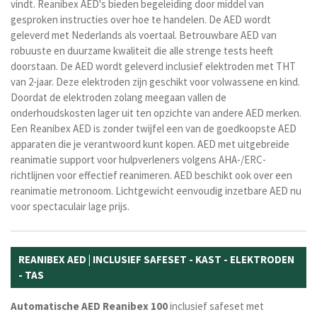
vindt. Reanibex AED's bieden begeleiding door middel van
gesproken instructies over hoe te handelen. De AED wordt
geleverd met Nederlands als voertaal. Betrouwbare AED van
robuuste en duurzame kwaliteit die alle strenge tests heeft
doorstaan.
De AED wordt geleverd inclusief elektroden met THT
van 2-jaar. Deze elektroden zijn geschikt voor volwassene en kind.
Doordat de elektroden zolang meegaan vallen de
onderhoudskosten lager uit ten opzichte van andere AED merken.
Een Reanibex AED is zonder twijfel een van de goedkoopste AED
apparaten die je verantwoord kunt kopen
.
AED met uitgebreide
reanimatie support voor hulpverleners volgens AHA-/ERC-
richtlijnen voor effectief reanimeren. AED beschikt ook over een
reanimatie metronoom. Lichtgewicht eenvoudig inzetbare AED nu
voor spectaculair lage prijs.
REANIBEX AED | INCLUSIEF SAFESET - KAST - ELEKTRODEN
- TAS
Automatische
AED
Reanibex
100
inclusief safeset met