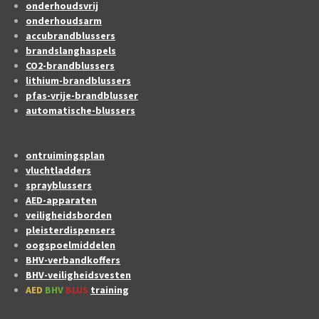
onderhoudsvrij
onderhoudsarm
accubrandblussers
brandslanghaspels
CO2-brandblussers
lithium-brandblussers
pfas-vrije-brandblusser
automatische-blussers
ontruimingsplan
vluchtladders
sprayblussers
AED-apparaten
veiligheidsborden
pleisterdispensers
oogspoelmiddelen
BHV-verbandkoffers
BHV-veiligheidsvesten
AED
BHV
BLUS
training