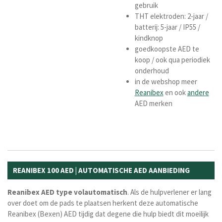
gebruik
THT elektroden: 2-jaar /
batterij: 5-jaar / IP55 /
kindknop
goedkoopste AED te
koop / ook qua periodiek
onderhoud
in de webshop meer
Reanibex
en ook
andere
AED merken
REANIBEX 100 AED | AUTOMATISCHE AED AANBIEDING
Reanibex
AED
type
volautomatisch
. Als de hulpverlener er lang
over doet om de pads te plaatsen herkent deze automatische
Reanibex (Bexen) AED tijdig dat degene die hulp biedt dit moeilijk