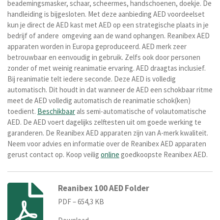
beademingsmasker, schaar, scheermes, handschoenen, doekje. De
handleiding is bijgesloten. Met deze aanbieding AED voordeelset
kun je direct de AED kast met AED op een strategische plaats in je
bedrijf of andere omgeving aan de wand ophangen. Reanibex AED
apparaten worden in Europa geproduceerd. AED merk zeer
betrouwbaar en eenvoudig in gebruik. Zelfs ook door personen
zonder of met weinig reanimatie ervaring. AED draagtas inclusief.
Bij reanimatie telt iedere seconde.
Deze AED is volledig
automatisch.
Dit houdt in dat w
anneer de AED een
schokbaar
ritme
meet de
AED volledig automatisch de reanimatie schok(ken)
toedient.
Beschikbaar
als semi-automatische of volautomatische
AED. D
e AED voert dagelijks zelftesten uit om goede werking te
garanderen. De Reanibex AED apparaten zijn van A-merk kwaliteit.
Neem voor advies en informatie over de Reanibex AED apparaten
gerust contact op. Koop veilig
online
goedkoopste Reanibex AED.
Reanibex 100 AED Folder
PDF – 654,3 KB