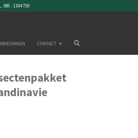
085 - 1304 730
NBIEDINGEN
CONTACT
nsectenpakket
andinavie