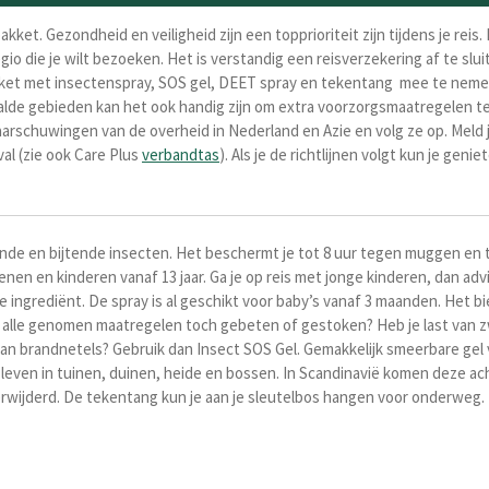
akket. Gezondheid en veiligheid zijn een topprioriteit zijn tijdens je r
egio die je wilt bezoeken. Het is verstandig een reisverzekering af te 
kket met insectenspray, SOS gel, DEET spray en tekentang mee te neme
paalde gebieden kan het ook hand
ig zijn om extra voorzorgsmaatregelen 
rschuwingen van de overheid in Nederland en Azie en volg ze op. Meld je
val (zie ook Care Plus
verbandtas
).
Als je de richtlijnen volgt kun je geni
de en bijtende insecten. Het beschermt je tot 8 uur tegen muggen en t
en en kinderen vanaf 13 jaar. Ga je op reis met jonge kinderen, dan advi
e ingrediënt. De spray is al geschikt voor baby’s vanaf 3 maanden. Het 
alle genomen maatregelen toch gebeten of gestoken? Heb je last van zwel
aan brandnetels? Gebruik dan Insect SOS Gel. Gemakkelijk smeerbare gel 
leven in tuinen, duinen, heide en bossen. In Scandinavië komen deze ac
 verwijderd. De tekentang kun je aan je sleutelbos hangen voor onderwe