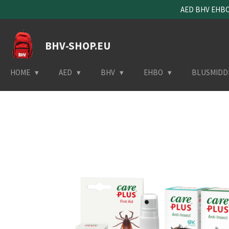
AED BHV EHBO 
Ga
direct
naar
BHV-SHOP.EU
de
hoofdinhoud
HOME
AED
BHV
EHBO
BLUSMIDD