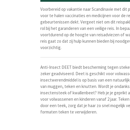
Voorbereid op vakantie naar Scandinavie met dit p
voor te halen vaccinaties en medicijnen voor de r
gebeurtenissen dekt. Vergeet niet om dit reispa
rol bij het garanderen van een veilige reis. In be
voortdurend op de hoogte van reisadviezen of waa
reis gaat zo dat zij hulp kunnen bieden bij noodge
voorzichtig.
Anti-Insect DEET biedt bescherming tegen steken
zeker geadviseerd. Deet is geschikt voor volwassen
insectwerendmiddel is op basis van een natuurlijk
van muggen, teken en knutten.
Wordt je ondanks 
insectensteek of kwallenbeet? Heb je je geprikt 
voor volwassenen en kinderen vanaf 2 jaar. T
eken 
door een teek, zorg dat je haar zo snel mogelijk
formaten teken te verwijderen.