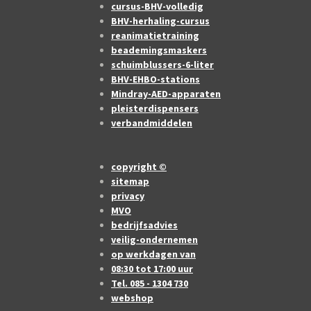
cursus-BHV-volledig
BHV-herhaling-cursus
reanimatietraining
beademingsmaskers
schuimblussers-6-liter
BHV-EHBO-stations
Mindray-AED-apparaten
pleisterdispensers
verbandmiddelen
copyright ©
sitemap
privacy
MVO
bedrijfsadvies
veilig-ondernemen
op werkdagen van
08:30 tot 17:00 uur
Tel. 085 - 1304 730
webshop