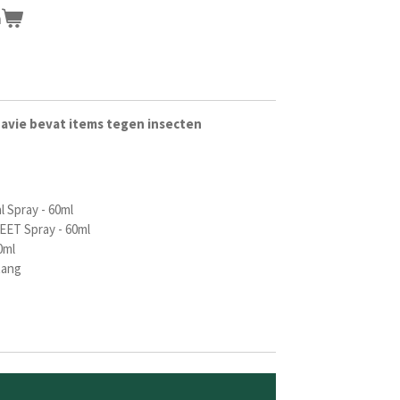
n
avie
bevat
items
tegen
insecten
l Spray - 60ml
EET Spray - 60ml
0ml
tang