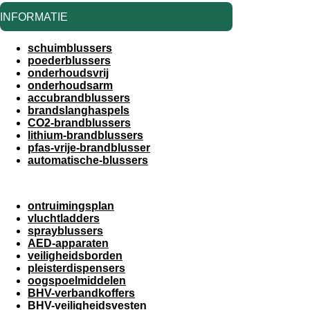
INFORMATIE
schuimblussers
poederblussers
onderhoudsvrij
onderhoudsarm
accubrandblussers
brandslanghaspels
CO2-brandblussers
lithium-brandblussers
pfas-vrije-brandblusser
automatische-blussers
ontruimingsplan
vluchtladders
sprayblussers
AED-apparaten
veiligheidsborden
pleisterdispensers
oogspoelmiddelen
BHV-verbandkoffers
BHV-veiligheidsvesten