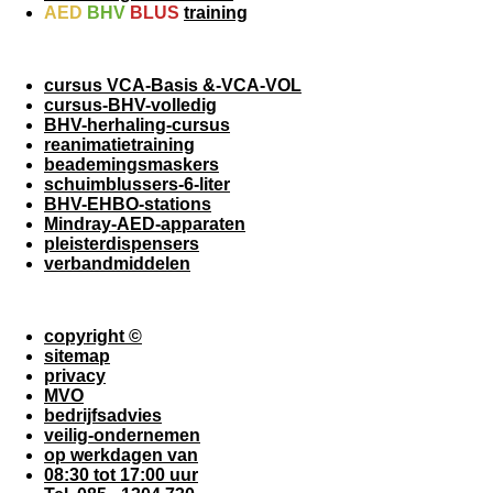
AED
BHV
BLUS
training
cursus VCA-Basis &-VCA-VOL
cursus-BHV-volledig
BHV-herhaling-cursus
reanimatietraining
beademingsmaskers
schuimblussers-6-liter
BHV-EHBO-stations
Mindray-AED-apparaten
pleisterdispensers
verbandmiddelen
copyright ©
sitemap
privacy
MVO
bedrijfsadvies
veilig-ondernemen
op werkdagen van
08:30 tot 17:00 uur