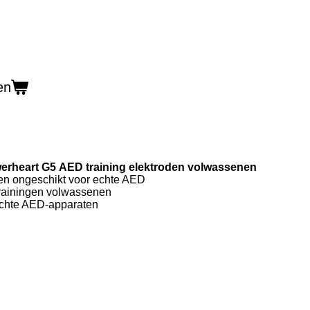
en
erheart
G5
AED
training
elektroden volwassenen
en ongeschikt voor echte AED
trainingen volwassenen
echte AED-apparaten