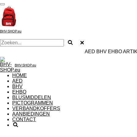
Ga
direct
naar
de
hoofdinhoud
BHV-SHOP.eu
AED BHV EHBO ARTIKE
BHV-SHOP.eu
HOME
AED
BHV
EHBO
BLUSMIDDELEN
PICTOGRAMMEN
VERBANDKOFFERS
AANBIEDINGEN
CONTACT