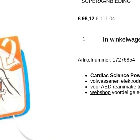
SUPERAANBIEDING
€ 98,12
€ 111,04
In winkelwag
Artikelnummer:
17276854
Cardiac
Science
Pow
volwassenen elektrod
voor AED reanimatie 
webshop
voordelige 