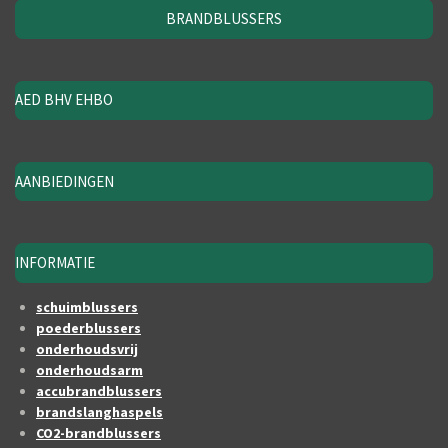
BRANDBLUSSERS
AED BHV EHBO
AANBIEDINGEN
INFORMATIE
schuimblussers
poederblussers
onderhoudsvrij
onderhoudsarm
accubrandblussers
brandslanghaspels
CO2-brandblussers