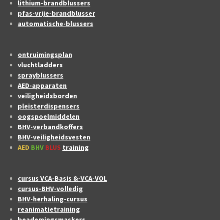
lithium-brandblussers
pfas-vrije-brandblusser
automatische-blussers
ontruimingsplan
vluchtladders
sprayblussers
AED-apparaten
veiligheidsborden
pleisterdispensers
oogspoelmiddelen
BHV-verbandkoffers
BHV-veiligheidsvesten
AED
BHV
BLUS
training
cursus VCA-Basis &-VCA-VOL
cursus-BHV-volledig
BHV-herhaling-cursus
reanimatietraining
beademingsmaskers