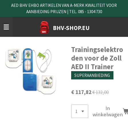
AED BHV EHBO ARTIKELEN VAN A-MERK KWALITEIT VOOR
Ga
AANBIEDING PRIJZEN | TEL. 085 - 1304 730
direct
naar
de
BHV-SHOP.EU
hoofdinhoud
Trainingselektro
den voor de Zoll
AED II Trainer
SUPERAANBIEDING
€ 117,82
€ 132,00
In
winkelwagen