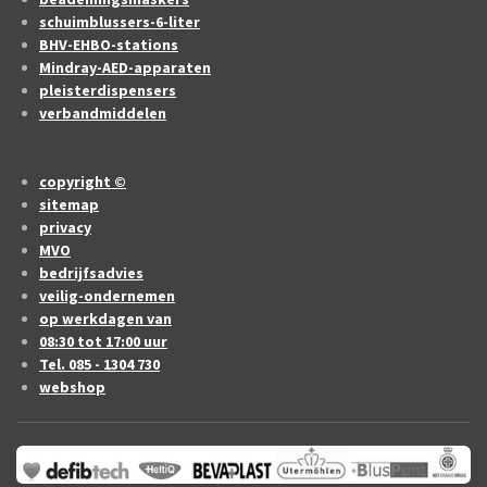
schuimblussers-6-liter
BHV-EHBO-stations
Mindray-AED-apparaten
pleisterdispensers
verbandmiddelen
copyright ©
sitemap
privacy
MVO
bedrijfsadvies
veilig-ondernemen
op werkdagen van
08:30 tot 17:00 uur
Tel. 085 - 1304 730
webshop