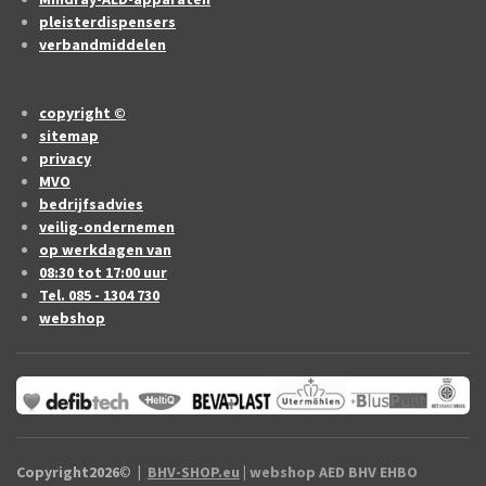
pleisterdispensers
verbandmiddelen
copyright ©
sitemap
privacy
MVO
bedrijfsadvies
veilig-ondernemen
op werkdagen van
08:30 tot 17:00 uur
Tel. 085 - 1304 730
webshop
Copyright2026
©
|
BHV-SHOP.eu
| webshop AED BHV EHBO