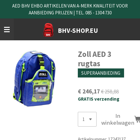
AED BHV EHBO ARTIKELEN VAN A-MERK KWALITEIT VOOR
Ga
AANBIEDING PRIJZEN | TEL. 085 - 1304 730
direct
naar
de
BHV-SHOP.EU
hoofdinhoud
Zoll AED 3
rugtas
SUPERAANBIEDING
€ 246,17
€ 258,88
GRATIS verzending
In
winkelwagen
Artikelnummer:
17242137