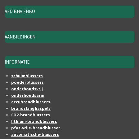
AED BHV EHBO
AANBIEDINGEN
INFORMATIE
schuimblussers
poederblussers
onderhoudsvrij
onderhoudsarm
accubrandblussers
brandslanghaspels
CO2-brandblussers
lithium-brandblussers
pfas-vrije-brandblusser
automatische-blussers