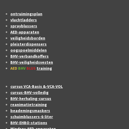
ontruimingsplan
vluchtladders
sprayblussers
AED-apparaten
veiligheidsborden
pleisterdispensers
oogspoelmiddelen
BHV-verbandkoffers
BHV-veiligheidsvesten
AED
BHV
BLUS
training
cursus VCA-Basis &-VCA-VOL
cursus-BHV-volledig
BHV-herhaling-cursus
reanimatietraining
beademingsmaskers
schuimblussers-6-liter
BHV-EHBO-stations
Mindray-AED-apparaten