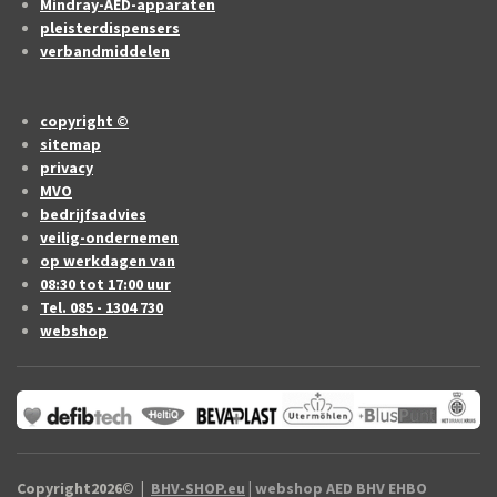
Mindray-AED-apparaten
pleisterdispensers
verbandmiddelen
copyright ©
sitemap
privacy
MVO
bedrijfsadvies
veilig-ondernemen
op werkdagen van
08:30 tot 17:00 uur
Tel. 085 - 1304 730
webshop
Copyright2026
©
|
BHV-SHOP.eu
| webshop AED BHV EHBO