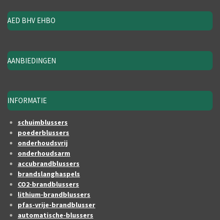
AED BHV EHBO
AANBIEDINGEN
INFORMATIE
schuimblussers
poederblussers
onderhoudsvrij
onderhoudsarm
accubrandblussers
brandslanghaspels
CO2-brandblussers
lithium-brandblussers
pfas-vrije-brandblusser
automatische-blussers