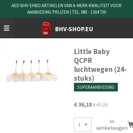
AED BHV EHBO ARTIKELEN VAN A-MERK KWALITEIT VOOR
Ga
AANBIEDING PRIJZEN | TEL. 085 - 1304 730
direct
naar
de
BHV-SHOP.EU
hoofdinhoud
Little Baby
QCPR
luchtwegen (24-
stuks)
SUPERAANBIEDING
€ 36,18
€ 47,29
In
winkelwagen