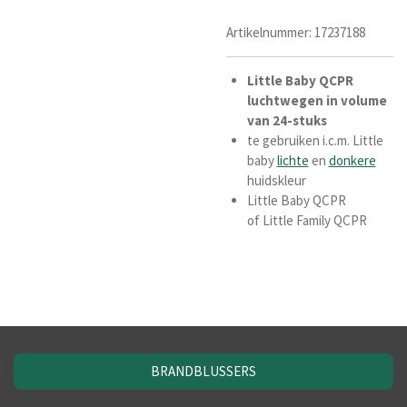
Artikelnummer:
17237188
Little
Baby
QCPR
luchtwegen
in
volume
van
24-stuks
te gebruiken i.c.m. Little
baby
lichte
en
donkere
huidskleur
Little Baby QCPR
of Little Family QCPR
BRANDBLUSSERS