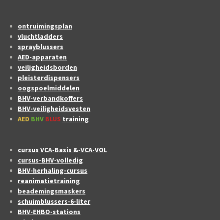
ontruimingsplan
vluchtladders
sprayblussers
AED-apparaten
veiligheidsborden
pleisterdispensers
oogspoelmiddelen
BHV-verbandkoffers
BHV-veiligheidsvesten
AED
BHV
BLUS
training
cursus VCA-Basis &-VCA-VOL
cursus-BHV-volledig
BHV-herhaling-cursus
reanimatietraining
beademingsmaskers
schuimblussers-6-liter
BHV-EHBO-stations