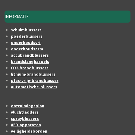
INFORMATIE
schuimblussers
poederblussers
onderhoudsvrij
onderhoudsarm
accubrandblussers
brandslanghaspels
CO2-brandblussers
lithium-brandblussers
pfas-vrije-brandblusser
automatische-blussers
ontruimingsplan
vluchtladders
sprayblussers
AED-apparaten
veiligheidsborden