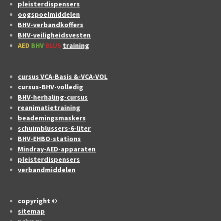
pleisterdispensers
oogspoelmiddelen
BHV-verbandkoffers
BHV-veiligheidsvesten
AED
BHV
BLUS
training
cursus VCA-Basis &-VCA-VOL
cursus-BHV-volledig
BHV-herhaling-cursus
reanimatietraining
beademingsmaskers
schuimblussers-6-liter
BHV-EHBO-stations
Mindray-AED-apparaten
pleisterdispensers
verbandmiddelen
copyright ©
sitemap