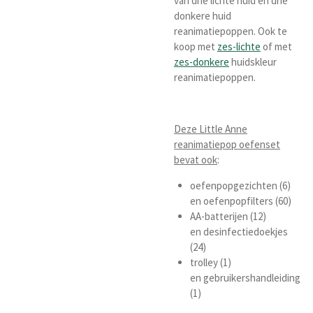
van drie lichte huid en drie
donkere huid
reanimatiepoppen. Ook te
koop met
zes-lichte
of met
zes-donkere
huidskleur
reanimatiepoppen.
Deze Little Anne
reanimatiepop oefenset
bevat ook
:
oefenpopgezichten (6)
en oefenpopfilters (60)
AA-batterijen (12)
en desinfectiedoekjes
(24)
trolley (1)
en gebruikershandleiding
(1)