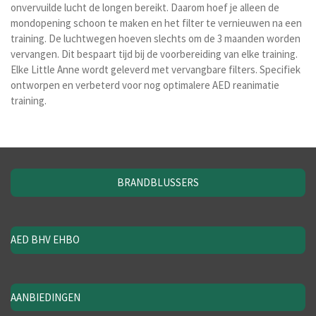
onvervuilde lucht de longen bereikt. Daarom hoef je alleen de
mondopening schoon te maken en het filter te vernieuwen na een
training. De luchtwegen hoeven slechts om de 3 maanden worden
vervangen. Dit bespaart tijd bij de voorbereiding van elke training.
Elke Little Anne wordt geleverd met vervangbare filters. Specifiek
ontworpen en verbeterd voor nog optimalere AED reanimatie
training.
BRANDBLUSSERS
AED BHV EHBO
AANBIEDINGEN