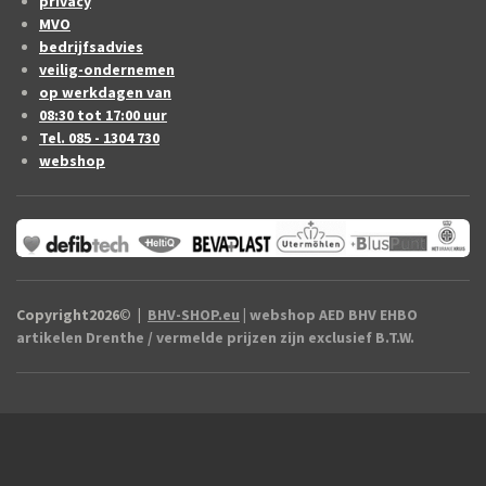
privacy
MVO
bedrijfsadvies
veilig-ondernemen
op werkdagen van
08:30 tot 17:00 uur
Tel. 085 - 1304 730
webshop
Copyright2026
©
|
BHV-SHOP.eu
| webshop AED BHV EHBO
artikelen Drenthe / vermelde prijzen zijn exclusief B.T.W.