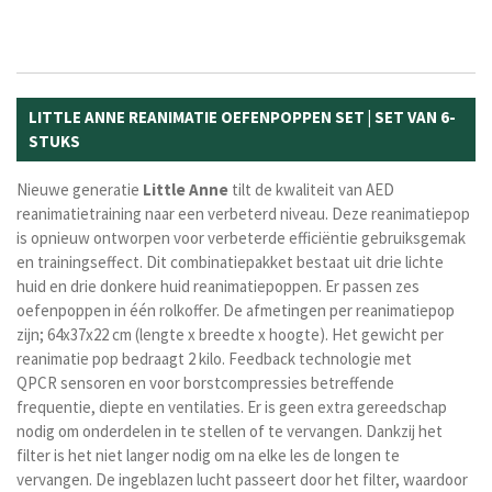
LITTLE ANNE REANIMATIE OEFENPOPPEN SET | SET VAN 6-
STUKS
Nieuwe generatie
Little
Anne
tilt de kwaliteit van AED
reanimatietraining naar een verbeterd niveau. Deze reanimatiepop
is opnieuw ontworpen voor verbeterde efficiëntie gebruiksgemak
en trainingseffect. Dit combinatiepakket bestaat uit drie lichte
huid en drie donkere huid reanimatiepoppen. Er passen zes
oefenpoppen in één rolkoffer. De afmetingen per reanimatiepop
zijn;
64x37x22 cm (lengte x breedte x hoogte). Het gewicht per
reanimatie pop bedraagt
2 kilo. Feedback technologie met
QPCR
sensoren en voor borstcompressies betreffende
frequentie, diepte en ventilaties. Er is geen extra gereedschap
nodig om onderdelen in te stellen of te vervangen. Dankzij het
filter is het niet langer nodig om na elke les de longen te
vervangen. De ingeblazen lucht passeert door het filter, waardoor