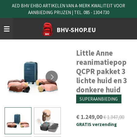
AED BHV EHBO ARTIKELEN VAN A-MERK KWALITEIT VOOR
Ga
AANBIEDING PRIJZEN | TEL. 085 - 1304 730
direct
naar
de
BHV-SHOP.EU
hoofdinhoud
Little Anne
reanimatiepop
QCPR pakket 3
lichte huid en 3
donkere huid
SUPERAANBIEDING
€ 1.249,00
€ 1.347,00
GRATIS verzending