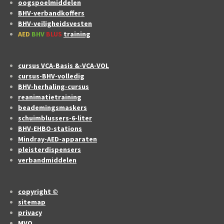
oogspoelmiddelen
BHV-verbandkoffers
BHV-veiligheidsvesten
AED
BHV
BLUS
training
cursus VCA-Basis &-VCA-VOL
cursus-BHV-volledig
BHV-herhaling-cursus
reanimatietraining
beademingsmaskers
schuimblussers-6-liter
BHV-EHBO-stations
Mindray-AED-apparaten
pleisterdispensers
verbandmiddelen
copyright ©
sitemap
privacy
MVO