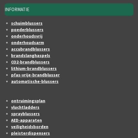
INFORMATIE
schuimblussers
poederblussers
onderhoudsvrij
onderhoudsarm
accubrandblussers
brandslanghaspels
CO2-brandblussers
lithium-brandblussers
pfas-vrije-brandblusser
automatische-blussers
ontruimingsplan
vluchtladders
sprayblussers
AED-apparaten
veiligheidsborden
pleisterdispensers