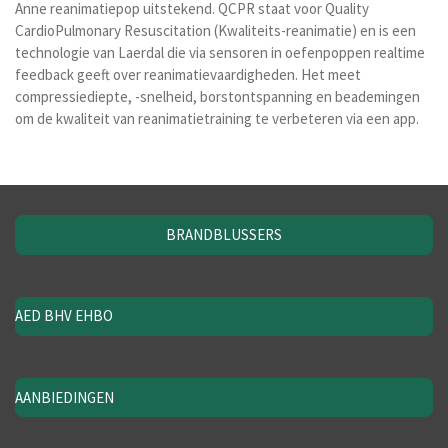
Anne reanimatiepop uitstekend. QCPR staat voor
Quality
CardioPulmonary Resuscitation (Kwaliteits-reanimatie)
en is een
technologie van
Laerdal
die via sensoren in oefenpoppen realtime
feedback geeft over reanimatievaardigheden. Het meet
compressiediepte, -snelheid, borstontspanning en beademingen
om de kwaliteit van reanimatietraining te verbeteren via een app.
BRANDBLUSSERS
AED BHV EHBO
AANBIEDINGEN