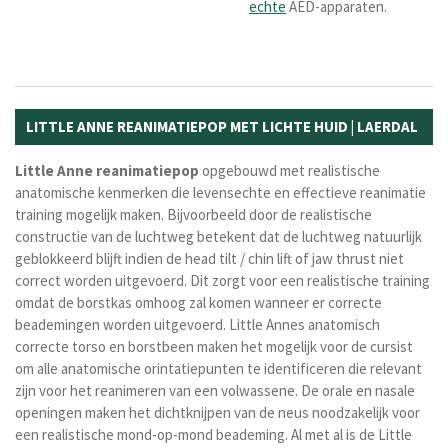
echte
AED-apparaten.
LITTLE ANNE REANIMATIEPOP MET LICHTE HUID | LAERDAL
Little
Anne
reanimatiepop
opgebouwd met realistische
anatomische kenmerken die levensechte en effectieve reanimatie
training mogelijk maken. Bijvoorbeeld door de
realistische
constructie van de luchtweg betekent dat de luchtweg natuurlijk
geblokkeerd blijft indien de head tilt / chin lift of jaw thrust niet
correct worden uitgevoerd. Dit zorgt voor een realistische training
omdat de borstkas omhoog zal komen wanneer er correcte
beademingen worden uitgevoerd.
Little Annes anatomisch
correcte torso en borstbeen maken het mogelijk voor de cursist
om alle anatomische orintatiepunten te identificeren die relevant
zijn voor het reanimeren van een volwassene. De o
rale en nasale
openingen maken het dichtknijpen van de neus noodzakelijk voor
een realistische mond-op-mond beademing. Al met al is de Little