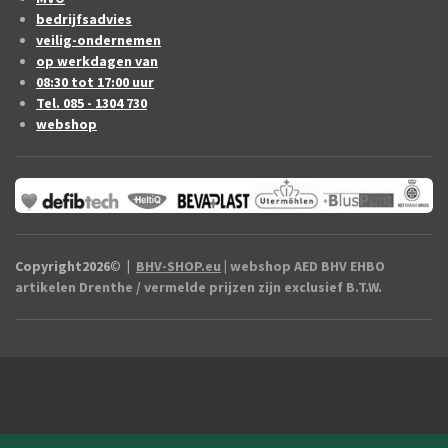
bedrijfsadvies
veilig-ondernemen
op werkdagen van
08:30 tot 17:00 uur
Tel. 085 - 1304 730
webshop
Copyright2026
©
|
BHV-SHOP.eu
| webshop AED BHV EHBO
artikelen Drenthe / vermelde prijzen zijn exclusief B.T.W.