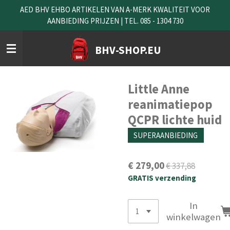
AED BHV EHBO ARTIKELEN VAN A-MERK KWALITEIT VOOR
Ga
AANBIEDING PRIJZEN | TEL. 085 - 1304 730
direct
naar
de
BHV-SHOP.EU
hoofdinhoud
Little Anne
reanimatiepop
QCPR lichte huid
SUPERAANBIEDING
€ 279,00
€ 337,88
GRATIS verzending
In
winkelwagen