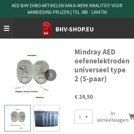
AED BHV EHBO ARTIKELEN VAN A-MERK KWALITEIT VOOR
Ga
AANBIEDING PRIJZEN | TEL. 085 - 1304 730
direct
naar
de
BHV-SHOP.EU
hoofdinhoud
Mindray AED
oefenelektroden
universeel type
2 (5-paar)
€ 24,50
In
winkelwagen