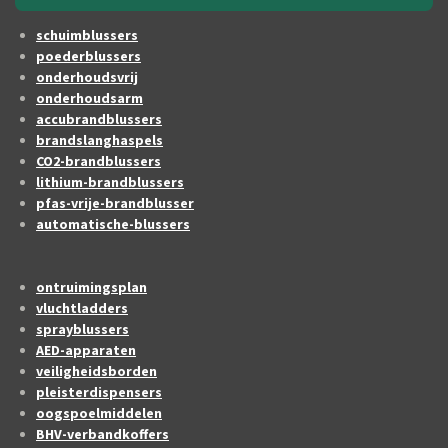
schuimblussers
poederblussers
onderhoudsvrij
onderhoudsarm
accubrandblussers
brandslanghaspels
CO2-brandblussers
lithium-brandblussers
pfas-vrije-brandblusser
automatische-blussers
ontruimingsplan
vluchtladders
sprayblussers
AED-apparaten
veiligheidsborden
pleisterdispensers
oogspoelmiddelen
BHV-verbandkoffers