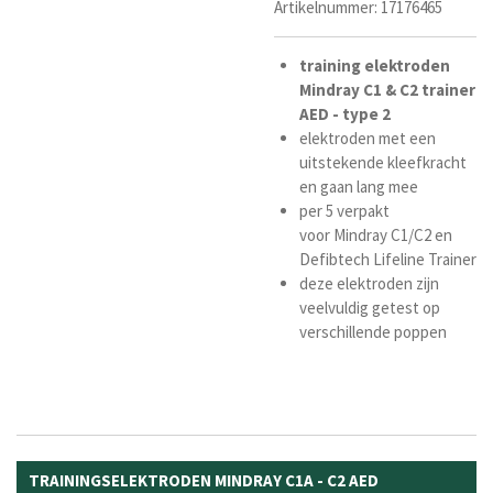
Artikelnummer:
17176465
training
elektroden
Mindray
C1
&
C2
trainer
AED - type 2
elektroden met een
uitstekende kleefkracht
en gaan lang mee
per 5 verpakt
voor Mindray C1/C2 en
Defibtech Lifeline Trainer
deze elektroden zijn
veelvuldig getest op
verschillende poppen
TRAININGSELEKTRODEN MINDRAY C1A - C2 AED