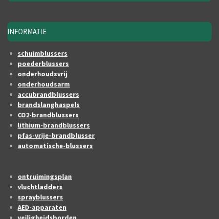
INFORMATIE
schuimblussers
poederblussers
onderhoudsvrij
onderhoudsarm
accubrandblussers
brandslanghaspels
CO2-brandblussers
lithium-brandblussers
pfas-vrije-brandblusser
automatische-blussers
ontruimingsplan
vluchtladders
sprayblussers
AED-apparaten
veiligheidsborden