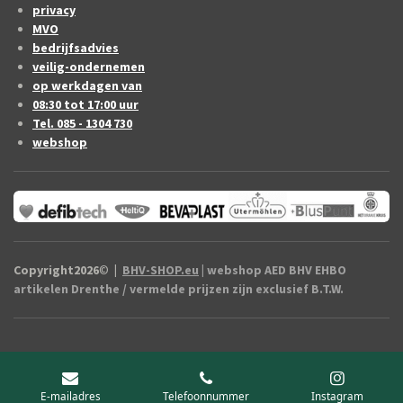
privacy
MVO
bedrijfsadvies
veilig-ondernemen
op werkdagen van
08:30 tot 17:00 uur
Tel. 085 - 1304 730
webshop
Copyright2026
©
|
BHV-SHOP.eu
| webshop AED BHV EHBO
artikelen Drenthe / vermelde prijzen zijn exclusief B.T.W.
E-mailadres
Telefoonnummer
Instagram