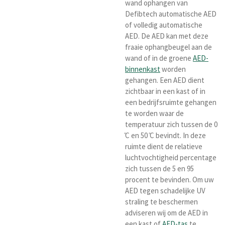
wand ophangen van
Defibtech automatische AED
of volledig automatische
AED. De AED kan met deze
fraaie ophangbeugel aan de
wand of in de groene
AED-
binnenkast
worden
gehangen. Een AED dient
zichtbaar in een kast of in
een bedrijfsruimte gehangen
te worden waar de
temperatuur zich tussen de 0
̊C en 50 ̊C bevindt. In deze
ruimte dient de relatieve
luchtvochtigheid percentage
zich tussen de 5 en 95
procent te bevinden. Om uw
AED tegen schadelijke UV
straling te beschermen
adviseren wij om de AED in
een kast of
AED-tas
te