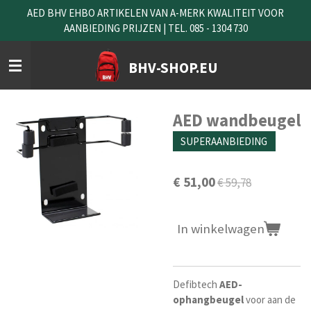
AED BHV EHBO ARTIKELEN VAN A-MERK KWALITEIT VOOR
Ga
AANBIEDING PRIJZEN | TEL. 085 - 1304 730
direct
naar
de
BHV-SHOP.EU
hoofdinhoud
AED wandbeugel
SUPERAANBIEDING
€ 51,00
€ 59,78
In winkelwagen
Defibtech
AED-
ophangbeugel
voor aan de