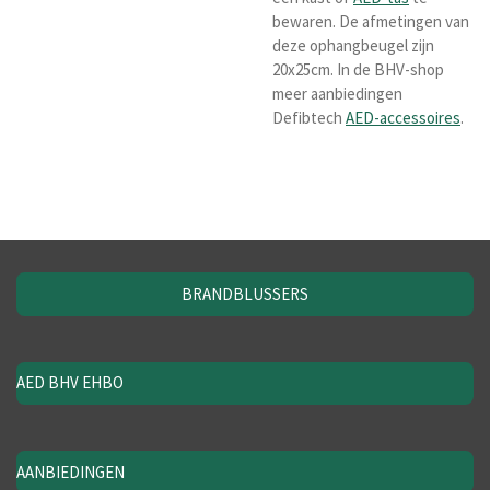
bewaren. De afmetingen van
deze ophangbeugel zijn
20x25cm. In de BHV-shop
meer aanbiedingen
Defibtech
AED-accessoires
.
BRANDBLUSSERS
AED BHV EHBO
AANBIEDINGEN