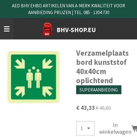
AED BHV EHBO ARTIKELEN VAN A-MERK KWALITEIT VOOR
Ga
AANBIEDING PRIJZEN | TEL. 085 - 1304 730
direct
naar
de
BHV-SHOP.EU
hoofdinhoud
Verzamelplaats
bord kunststof
40x40cm
oplichtend
SUPERAANBIEDING
€ 43,33
€ 48,80
In
winkelwagen