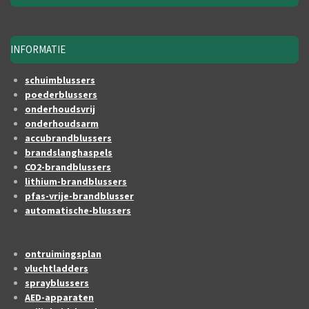
INFORMATIE
schuimblussers
poederblussers
onderhoudsvrij
onderhoudsarm
accubrandblussers
brandslanghaspels
CO2-brandblussers
lithium-brandblussers
pfas-vrije-brandblusser
automatische-blussers
ontruimingsplan
vluchtladders
sprayblussers
AED-apparaten