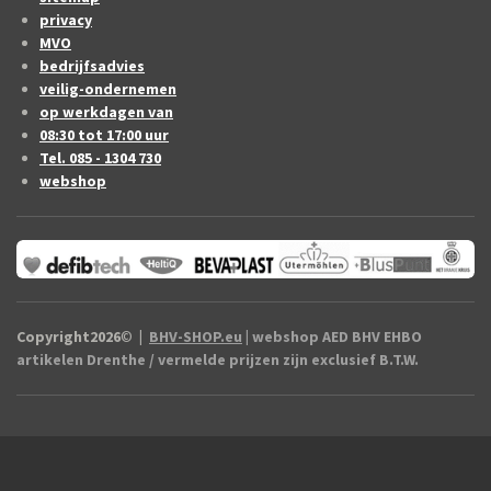
privacy
MVO
bedrijfsadvies
veilig-ondernemen
op werkdagen van
08:30 tot 17:00 uur
Tel. 085 - 1304 730
webshop
Copyright2026
©
|
BHV-SHOP.eu
| webshop AED BHV EHBO
artikelen Drenthe / vermelde prijzen zijn exclusief B.T.W.