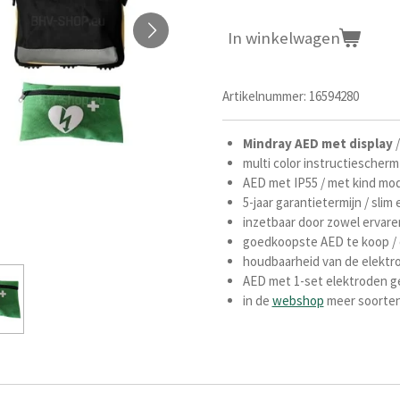
In winkelwagen
Artikelnummer:
16594280
Mindray
AED
met display
multi color instructiescherm
AED met IP55 / met kind modu
5-jaar garantietermijn /
slim 
inzetbaar door zowel ervare
goedkoopste AED te koop / 
houdbaarheid van de elektroden
AED met 1-set elektroden ge
in de
webshop
meer soorten