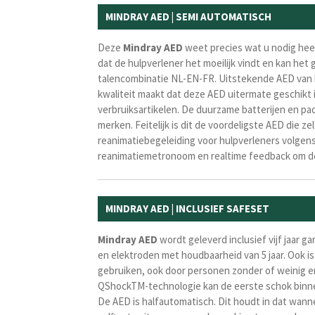
MINDRAY AED | SEMI AUTOMATISCH
Deze
Mindray
AED
weet precies wat u nodig heef
dat de hulpverlener het moeilijk vindt en kan he
talencombinatie NL-EN-FR. Uitstekende AED van 
kwaliteit maakt dat deze AED uitermate geschikt
verbruiksartikelen. De duurzame batterijen en pad
merken. Feitelijk is dit de voordeligste AED die ze
reanimatiebegeleiding voor hulpverleners volgens
reanimatiemetronoom en realtime feedback om de
MINDRAY AED | INCLUSIEF SAFESET
Mindray
AED
wordt geleverd inclusief vijf jaar 
en elektroden met houdbaarheid van 5 jaar. Ook i
gebruiken, ook door personen zonder of weinig e
QShockTM-technologie kan de eerste schok binne
De AED is halfautomatisch.
Dit houdt in dat w
ann