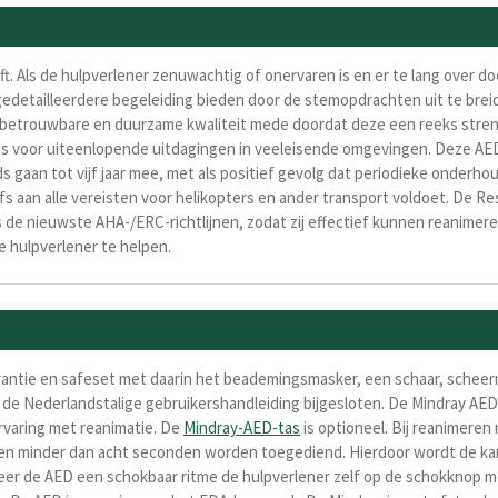
t. Als de hulpverlener zenuwachtig of onervaren is en er te lang over d
t gedetailleerdere begeleiding bieden door de stemopdrachten uit te bre
betrouwbare en duurzame kwaliteit mede doordat deze een reeks stren
 is voor uiteenlopende uitdagingen in veeleisende omgevingen.
Deze AED
s gaan tot vijf jaar mee, met als positief gevolg dat periodieke onderho
lfs
aan alle vereisten voor helikopters en ander transport voldoet.
De Re
 de nieuwste AHA-/ERC-richtlijnen, zodat zij effectief kunnen reanimer
 hulpverlener te helpen.
garantie en safeset met daarin het beademingsmasker, een schaar, scheer
s de Nederlandstalige gebruikershandleiding bijgesloten. De Mindray AE
rvaring met reanimatie. De
Mindray-AED-tas
is optioneel. Bij reanimere
n minder dan acht seconden worden toegediend. Hierdoor wordt de kans 
eer de AED een
schokbaar
ritme de
hulpverlener zelf op de schokknop
m