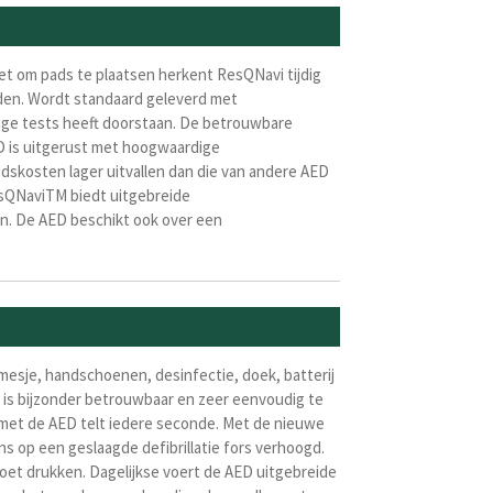
oet om pads te plaatsen herkent ResQNavi tijdig
iden. Wordt standaard geleverd met
ge tests heeft doorstaan. De betrouwbare
 is uitgerust met hoogwaardige
udskosten lager uitvallen dan die van andere AED
sQNaviTM biedt uitgebreide
en. De AED beschikt ook over een
mesje, handschoenen, desinfectie, doek, batterij
D is bijzonder betrouwbaar en zeer eenvoudig te
n met de AED telt iedere seconde. Met de nieuwe
op een geslaagde defibrillatie fors verhoogd.
oet
drukken.
Dagelijkse voert de AED uitgebreide