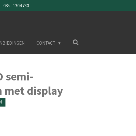
085 - 1304 730
NBIEDINGEN
CONTACT
D semi-
 met display
N