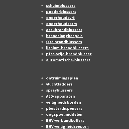
schuimblussers
poederblussers
onderhoudsvrij
onderhoudsarm
accubrandblussers
brandslanghaspels
CO2-brandblussers
lithium-brandblussers
pfas-vrije-brandblusser
automatische-blussers
ontruimingsplan
vluchtladders
sprayblussers
AED-apparaten
veiligheidsborden
pleisterdispensers
oogspoelmiddelen
BHV-verbandkoffers
BHV-veiligheidsvesten