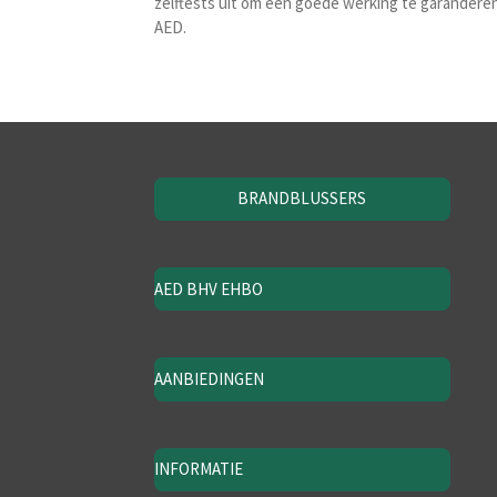
zelftests uit om een goede werking te garandere
AED.
BRANDBLUSSERS
AED BHV EHBO
AANBIEDINGEN
INFORMATIE