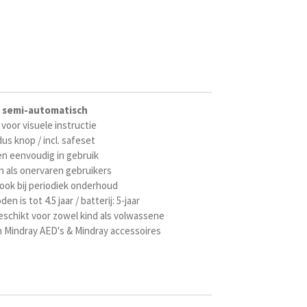
/
semi-automatisch
 voor visuele instructie
s knop / incl. safeset
en eenvoudig in gebruik
n als onervaren gebruikers
ook bij periodiek onderhoud
 is tot 4.5 jaar / batterij: 5-jaar
schikt voor zowel kind als volwassene
 Mindray AED's & Mindray accessoires