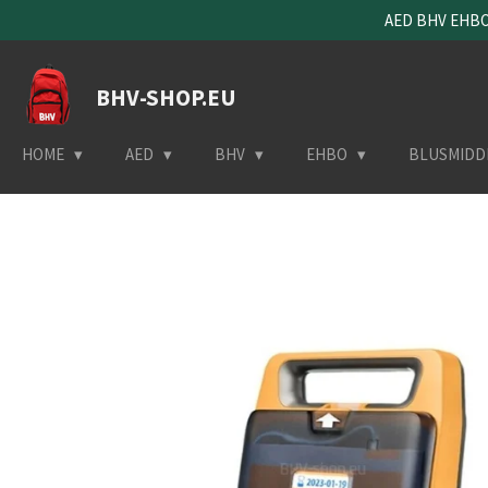
AED BHV EHBO 
Ga
direct
naar
BHV-SHOP.EU
de
hoofdinhoud
HOME
AED
BHV
EHBO
BLUSMIDD