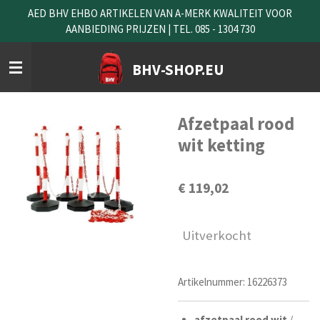
AED BHV EHBO ARTIKELEN VAN A-MERK KWALITEIT VOOR
Ga
AANBIEDING PRIJZEN | TEL. 085 - 1304 730
direct
naar
de
BHV-SHOP.EU
hoofdinhoud
Afzetpaal rood
wit ketting
€ 119,02
Uitverkocht
Artikelnummer:
16226373
afzetpaal
rood
wit
/