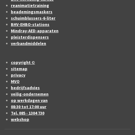
reanimatietraining
beademingsmaskers
schuimblussers-6-liter
BHV-EHBO-stations
Mindray-AED-apparaten
pleisterdispensers
verbandmiddelen
copyright ©
sitemap
privacy
MVO
bedrijfsadvies
veilig-ondernemen
op werkdagen van
08:30 tot 17:00 uur
Tel. 085 - 1304 730
webshop