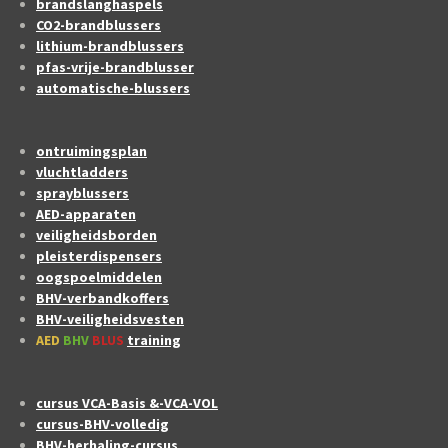
brandslanghaspels
CO2-brandblussers
lithium-brandblussers
pfas-vrije-brandblusser
automatische-blussers
ontruimingsplan
vluchtladders
sprayblussers
AED-apparaten
veiligheidsborden
pleisterdispensers
oogspoelmiddelen
BHV-verbandkoffers
BHV-veiligheidsvesten
AED
BHV
BLUS
training
cursus VCA-Basis &-VCA-VOL
cursus-BHV-volledig
BHV-herhaling-cursus