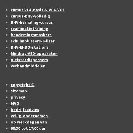
cursus VCA-Basis &-VCA-VOL
cursus-BHV-volledig
BHV-herhaling-cursus
reanimatietraining
beademingsmaskers
schuimblussers-6-liter
BHV-EHBO-stations
Mindray-AED-apparaten
pleisterdispensers
verbandmiddelen
copyright ©
sitemap
privacy
MVO
bedrijfsadvies
veilig-ondernemen
op werkdagen van
08:30 tot 17:00 uur