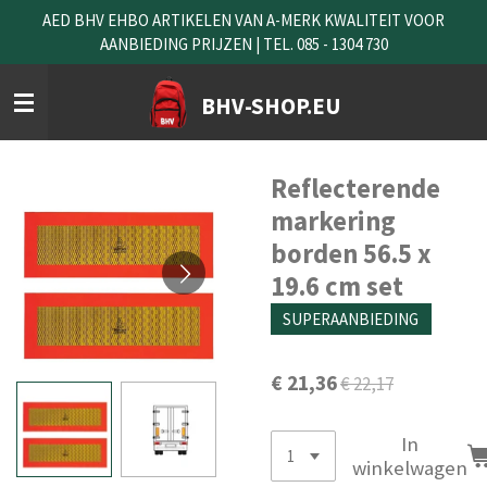
AED BHV EHBO ARTIKELEN VAN A-MERK KWALITEIT VOOR
Ga
AANBIEDING PRIJZEN | TEL. 085 - 1304 730
direct
naar
de
BHV-SHOP.EU
hoofdinhoud
Reflecterende
markering
borden 56.5 x
19.6 cm set
SUPERAANBIEDING
€ 21,36
€ 22,17
In
winkelwagen