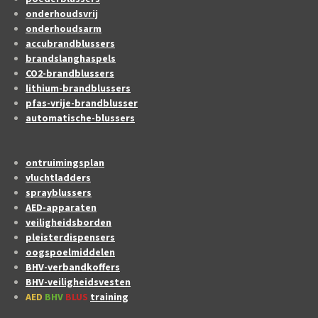
onderhoudsvrij
onderhoudsarm
accubrandblussers
brandslanghaspels
CO2-brandblussers
lithium-brandblussers
pfas-vrije-brandblusser
automatische-blussers
ontruimingsplan
vluchtladders
sprayblussers
AED-apparaten
veiligheidsborden
pleisterdispensers
oogspoelmiddelen
BHV-verbandkoffers
BHV-veiligheidsvesten
AED
BHV
BLUS
training