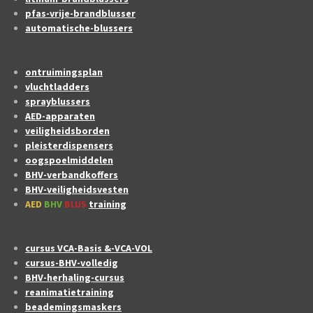
pfas-vrije-brandblusser
automatische-blussers
ontruimingsplan
vluchtladders
sprayblussers
AED-apparaten
veiligheidsborden
pleisterdispensers
oogspoelmiddelen
BHV-verbandkoffers
BHV-veiligheidsvesten
AED
BHV
BLUS
training
cursus VCA-Basis &-VCA-VOL
cursus-BHV-volledig
BHV-herhaling-cursus
reanimatietraining
beademingsmaskers