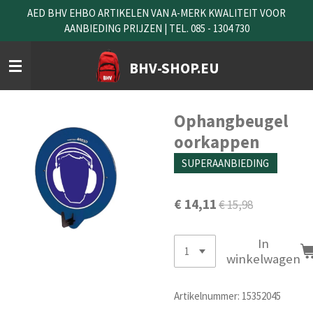
AED BHV EHBO ARTIKELEN VAN A-MERK KWALITEIT VOOR
Ga
AANBIEDING PRIJZEN | TEL. 085 - 1304 730
direct
naar
de
BHV-SHOP.EU
hoofdinhoud
Ophangbeugel
oorkappen
SUPERAANBIEDING
€ 14,11
€ 15,98
In
winkelwagen
Artikelnummer:
15352045