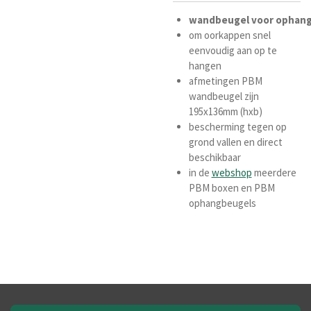
wandbeugel
voor
ophan
om oorkappen snel
eenvoudig aan op te
hangen
afmetingen PBM
wandbeugel zijn
195x136mm (hxb)
bescherming tegen op
grond vallen en direct
beschikbaar
in de
webshop
meerdere
PBM boxen en PBM
ophangbeugels