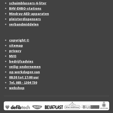
schuimblussers-6-liter
BHV-EHBO-stations
Mindray-AED-apparaten
pleisterdispensers
verbandmiddelen
copyright ©
sitemap
privacy
MVO
bedrijfsadvies
veilig-ondernemen
op werkdagen van
08:30 tot 17:00 uur
Tel. 085 - 1304 730
webshop