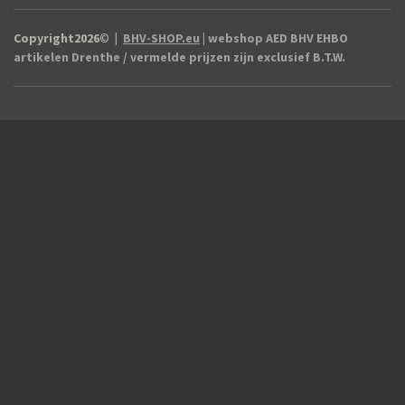
Copyright2026
©
|
BHV-SHOP.eu
| webshop AED BHV EHBO
artikelen Drenthe / vermelde prijzen zijn exclusief B.T.W.