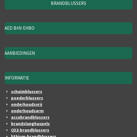
BRANDBLUSSERS
AED BHV EHBO
AANBIEDINGEN
INFORMATIE
schuimblussers
poederblussers
onderhoudsvrij
onderhoudsarm
accubrandblussers
brandslanghaspels
CO2-brandblussers
lithium-brandblussers