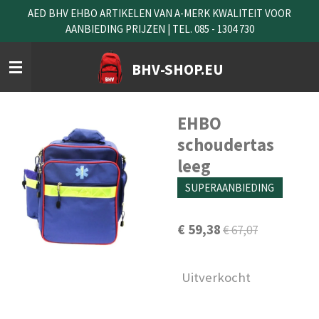
AED BHV EHBO ARTIKELEN VAN A-MERK KWALITEIT VOOR
Ga
AANBIEDING PRIJZEN | TEL. 085 - 1304 730
direct
naar
de
BHV-SHOP.EU
hoofdinhoud
EHBO
schoudertas
leeg
SUPERAANBIEDING
€ 59,38
€ 67,07
Uitverkocht