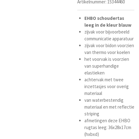
Artikelnummer:
15344460
EHBO
schoudertas
leeg
in
de
kleur
blauw
zijvak voor bijvoorbeeld
communicatie apparatuur
zijvak voor bidon voorzien
van thermo voor koelen
het voorvak is voorzien
van superhandige
elastieken
achtervak met twee
inzettasjes voor overig
materiaal
van waterbestendig
materiaal en met reflectie
striping
afmetingen deze EHBO
rugtas leeg: 36x28x17cm
(hxbxd)