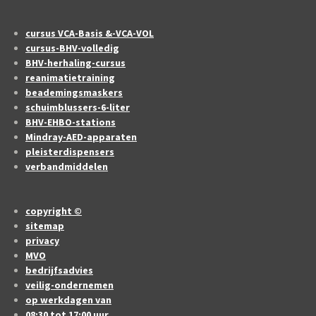
cursus VCA-Basis &-VCA-VOL
cursus-BHV-volledig
BHV-herhaling-cursus
reanimatietraining
beademingsmaskers
schuimblussers-6-liter
BHV-EHBO-stations
Mindray-AED-apparaten
pleisterdispensers
verbandmiddelen
copyright ©
sitemap
privacy
MVO
bedrijfsadvies
veilig-ondernemen
op werkdagen van
08:30 tot 17:00 uur