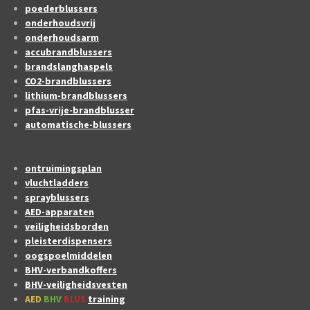
poederblussers
onderhoudsvrij
onderhoudsarm
accubrandblussers
brandslanghaspels
CO2-brandblussers
lithium-brandblussers
pfas-vrije-brandblusser
automatische-blussers
ontruimingsplan
vluchtladders
sprayblussers
AED-apparaten
veiligheidsborden
pleisterdispensers
oogspoelmiddelen
BHV-verbandkoffers
BHV-veiligheidsvesten
AED
BHV
BLUS
training