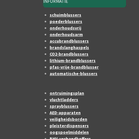
INFORMATIE
schuimblussers
poederblussers
onderhoudsvrij
onderhoudsarm
accubrandblussers
brandslanghaspels
CO2-brandblussers
lithium-brandblussers
pfas-vrije-brandblusser
automatische-blussers
ontruimingsplan
vluchtladders
sprayblussers
AED-apparaten
veiligheidsborden
pleisterdispensers
oogspoelmiddelen
BHV-verbandkoffers