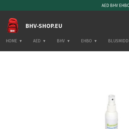
AED BHV EHBO 
Ga
direct
naar
BHV-SHOP.EU
de
hoofdinhoud
HOME
AED
BHV
EHBO
BLUSMIDD