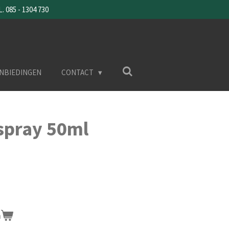
085 - 1304 730
NBIEDINGEN
CONTACT
pray 50ml
n