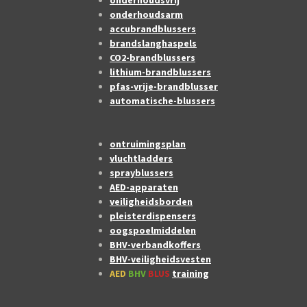
onderhoudsvrij
onderhoudsarm
accubrandblussers
brandslanghaspels
CO2-brandblussers
lithium-brandblussers
pfas-vrije-brandblusser
automatische-blussers
ontruimingsplan
vluchtladders
sprayblussers
AED-apparaten
veiligheidsborden
pleisterdispensers
oogspoelmiddelen
BHV-verbandkoffers
BHV-veiligheidsvesten
AED
BHV
BLUS
training