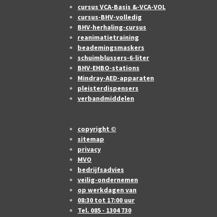
cursus VCA-Basis &-VCA-VOL
cursus-BHV-volledig
BHV-herhaling-cursus
reanimatietraining
beademingsmaskers
schuimblussers-6-liter
BHV-EHBO-stations
Mindray-AED-apparaten
pleisterdispensers
verbandmiddelen
copyright ©
sitemap
privacy
MVO
bedrijfsadvies
veilig-ondernemen
op werkdagen van
08:30 tot 17:00 uur
Tel. 085 - 1304 730