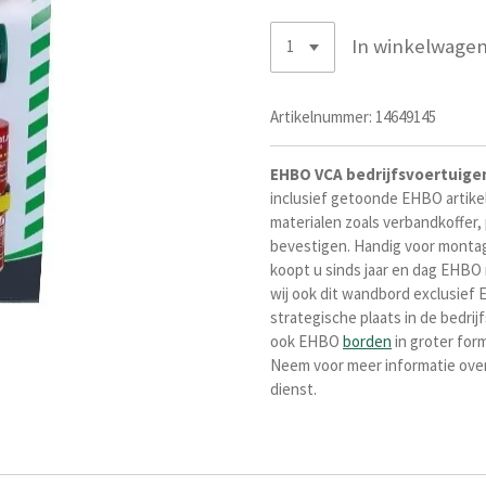
In winkelwage
Artikelnummer:
14649145
EHBO VCA bedrijfsvoertuige
inclusief getoonde EHBO artik
materialen zoals verbandkoffer,
bevestigen. Handig voor montage
koopt u sinds jaar en dag EHBO 
wij ook dit wandbord exclusief 
strategische plaats in de bedrij
ook EHBO
borden
in groter for
Neem voor meer informatie over V
dienst.