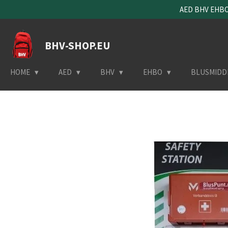
AED BHV EHBO 
Ga
direct
naar
BHV-SHOP.EU
de
hoofdinhoud
HOME
AED
BHV
EHBO
BLUSMIDD