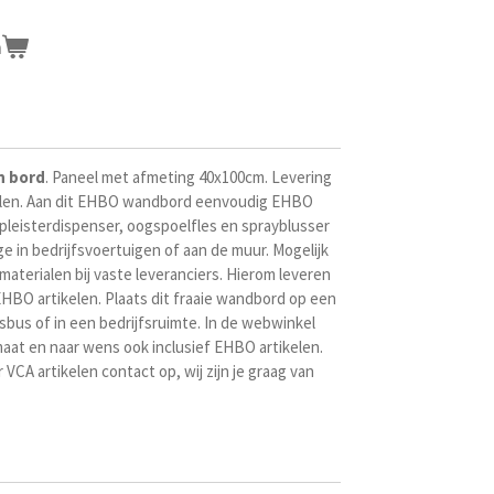
n
n bord
. Paneel met afmeting 40x100cm. Levering
elen. Aan dit EHBO wandbord eenvoudig EHBO
 pleisterdispenser, oogspoelfles en sprayblusser
 in bedrijfsvoertuigen of aan de muur. Mogelijk
materialen bij vaste leveranciers. Hierom leveren
EHBO artikelen. Plaats dit fraaie wandbord op een
fsbus of in een bedrijfsruimte. In de webwinkel
maat en naar wens ook inclusief EHBO artikelen.
CA artikelen contact op, wij zijn je graag van