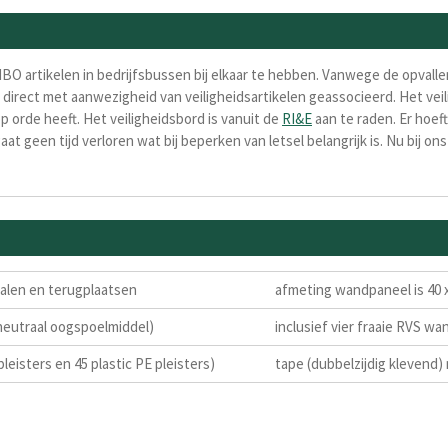
BO artikelen in bedrijfsbussen bij elkaar te hebben. Vanwege de opval
direct met aanwezigheid van veiligheidsartikelen geassocieerd. Het veili
p orde heeft. Het veiligheidsbord is vanuit de
RI&E
aan te raden. Er hoef
t geen tijd verloren wat bij beperken van letsel belangrijk is. Nu bij o
alen en terugplaatsen
afmeting wandpaneel is 40 
neutraal oogspoelmiddel)
inclusief vier fraaie RVS 
leisters en 45 plastic PE pleisters)
tape (dubbelzijdig klevend)