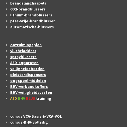
brandslanghaspels
CO2-brandblussers
lithium-brandblussers
pfas-vrije-brandblusser
automatische-blussers
ontruimingsplan
vluchtladders
sprayblussers
AED-apparaten
veiligheidsborden
pleisterdispensers
oogspoelmiddelen
BHV-verbandkoffers
BHV-veiligheidsvesten
AED
BHV
BLUS
training
cursus VCA-Basis &-VCA-VOL
cursus-BHV-volledig