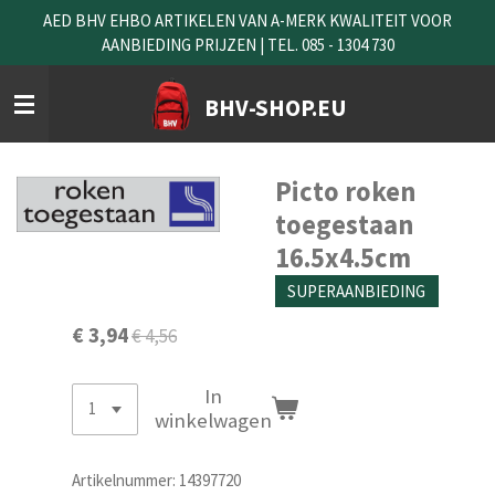
AED BHV EHBO ARTIKELEN VAN A-MERK KWALITEIT VOOR
Ga
AANBIEDING PRIJZEN | TEL. 085 - 1304 730
direct
naar
de
BHV-SHOP.EU
hoofdinhoud
Picto roken
toegestaan
16.5x4.5cm
SUPERAANBIEDING
€ 3,94
€ 4,56
In
winkelwagen
Artikelnummer:
14397720