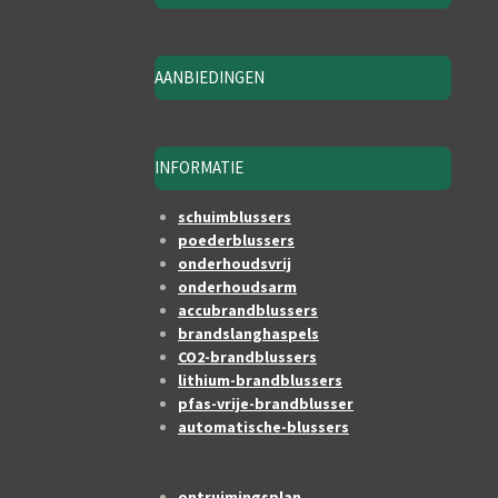
AANBIEDINGEN
INFORMATIE
schuimblussers
poederblussers
onderhoudsvrij
onderhoudsarm
accubrandblussers
brandslanghaspels
CO2-brandblussers
lithium-brandblussers
pfas-vrije-brandblusser
automatische-blussers
ontruimingsplan