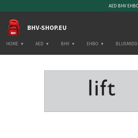
AED BHV EHBO 
Ga
direct
naar
BHV-SHOP.EU
de
hoofdinhoud
HOME
AED
BHV
EHBO
BLUSMIDD