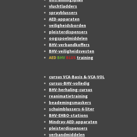
vluchtladders
sprayblussers
AED-apparaten
veiligheidsborden
pleisterdispensers
oogspoelmiddelen
BHV-verbandkoffers
BHV-veiligheidsvesten
AED
BHV
BLUS
training
cursus VCA-Basis &-VCA-VOL
cursus-BHV-volledig
BHV-herhaling-cursus
reanimatietraining
beademingsmaskers
schuimblussers-6-liter
BHV-EHBO-stations
Mindray-AED-apparaten
pleisterdispensers
verbandmiddelen