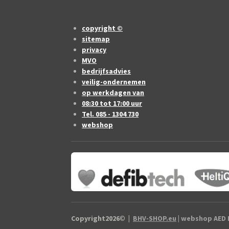
copyright ©
sitemap
privacy
MVO
bedrijfsadvies
veilig-ondernemen
op werkdagen van
08:30 tot 17:00 uur
Tel. 085 - 1304 730
webshop
Copyright2026
©
|
BHV-SHOP.eu
| webshop AED B