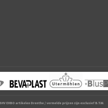
HV EHBO artikelen Drenthe / vermelde prijzen zijn exclusief B.T.W.